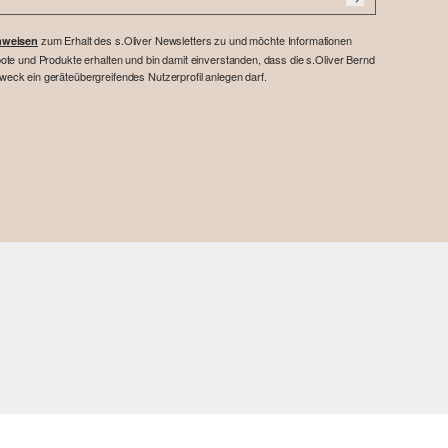
zum Erhalt des s.Oliver Newsletters zu und möchte Informationen
nweisen
te und Produkte erhalten und bin damit einverstanden, dass die s.Oliver Bernd
ck ein geräteübergreifendes Nutzerprofil anlegen darf.