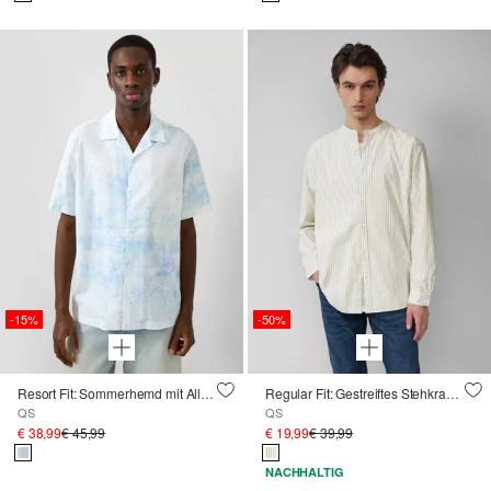
-15%
-50%
Resort Fit: Sommerhemd mit All-over-Print
Regular Fit: Gestreiftes Stehkragenhemd aus Baumwolle
QS
QS
€ 38,99
€ 45,99
€ 19,99
€ 39,99
NACHHALTIG