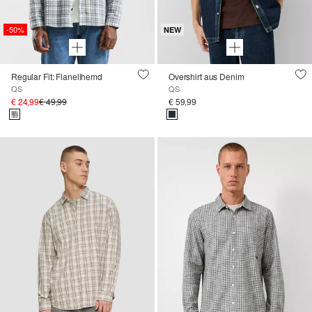
-50%
NEW
Regular Fit: Flanellhemd
Overshirt aus Denim
QS
QS
€ 24,99
€ 49,99
€ 59,99