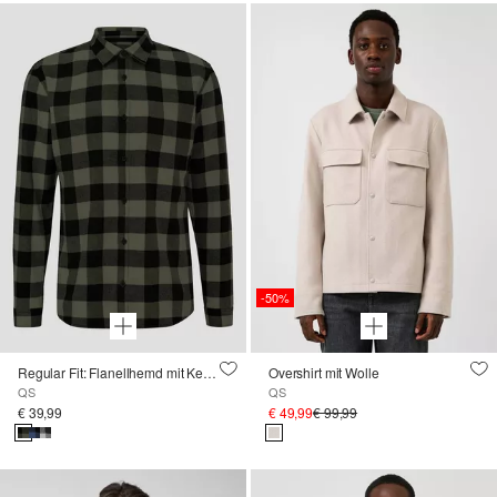
-50%
Regular Fit: Flanellhemd mit Kentkragen
Overshirt mit Wolle
QS
QS
€ 39,99
€ 49,99
€ 99,99