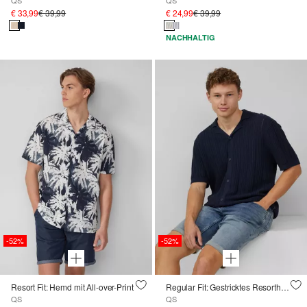
QS
QS
€ 33,99
€ 39,99
€ 24,99
€ 39,99
NACHHALTIG
-52%
-52%
Resort Fit: Hemd mit All-over-Print
Regular Fit: Gestricktes Resorthemd mit Struktur
QS
QS