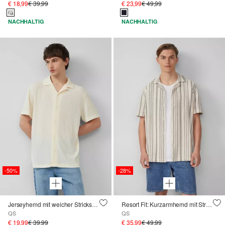
€ 18,99
€ 39,99
€ 23,99
€ 49,99
NACHHALTIG
NACHHALTIG
-50%
-28%
Jerseyhemd mit weicher Strickstruktur
Resort Fit: Kurzarmhemd mit Strukturstreifen
QS
QS
€ 19,99
€ 39,99
€ 35,99
€ 49,99