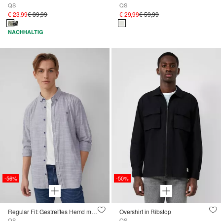
QS
QS
€ 23,99
€ 39,99
€ 29,99
€ 59,99
NACHHALTIG
-56%
-50%
Regular Fit: Gestreiftes Hemd mit Logo-Stickerei
Overshirt in Ribstop
QS
QS