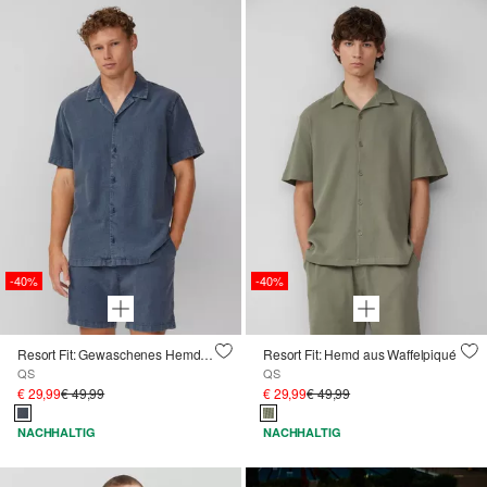
-40%
-40%
Resort Fit: Gewaschenes Hemd aus Strukturware
Resort Fit: Hemd aus Waffelpiqué
QS
QS
€ 29,99
€ 49,99
€ 29,99
€ 49,99
NACHHALTIG
NACHHALTIG