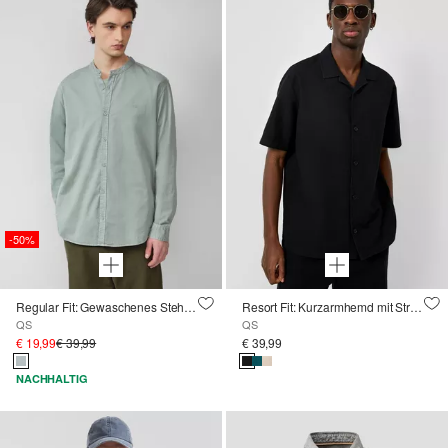
-50%
Regular Fit: Gewaschenes Stehkragenhemd mit Logo-Stickerei
Resort Fit: Kurzarmhemd mit Struktur
QS
QS
€ 19,99
€ 39,99
€ 39,99
NACHHALTIG