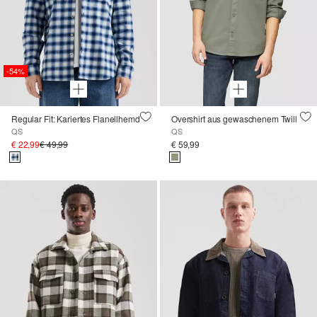
-54%
Regular Fit: Kariertes Flanellhemd
Overshirt aus gewaschenem Twill
QS
QS
€ 22,99
€ 49,99
€ 59,99