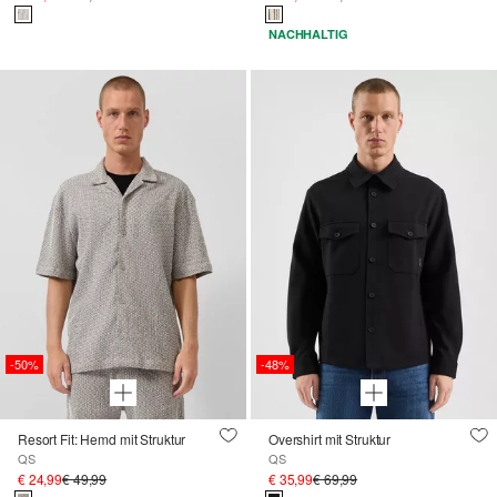
NACHHALTIG
-50%
-48%
Resort Fit: Hemd mit Struktur
Overshirt mit Struktur
QS
QS
€ 24,99
€ 49,99
€ 35,99
€ 69,99