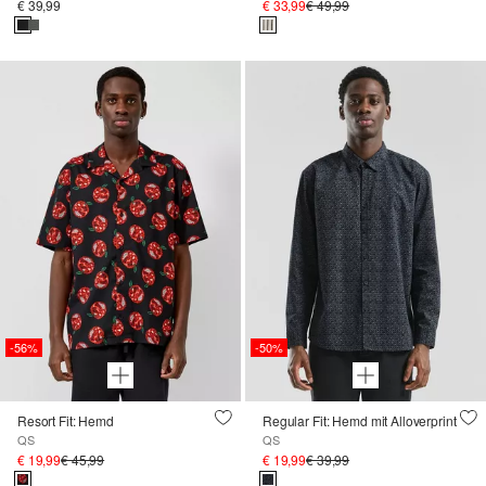
€ 39,99
€ 33,99
€ 49,99
-56%
-50%
Resort Fit: Hemd
Regular Fit: Hemd mit Alloverprint
QS
QS
€ 19,99
€ 45,99
€ 19,99
€ 39,99