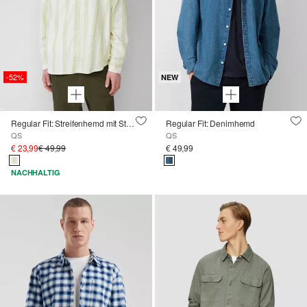
-52%
NEW
Regular Fit: Streifenhemd mit Strukturoptik
Regular Fit: Denimhemd
QS
QS
€ 23,99
€ 49,99
€ 49,99
NACHHALTIG