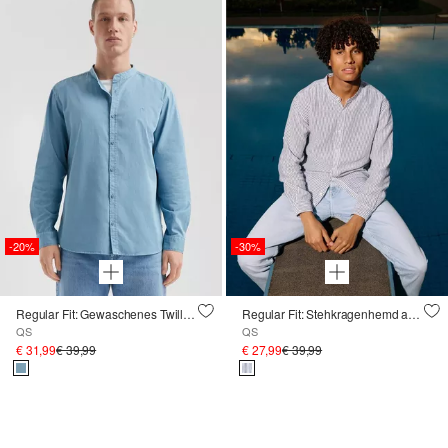
-20%
-30%
Regular Fit: Gewaschenes Twillhemd mit Logostickerei
Regular Fit: Stehkragenhemd aus gestreiftem Oxford
QS
QS
€ 31,99
€ 39,99
€ 27,99
€ 39,99