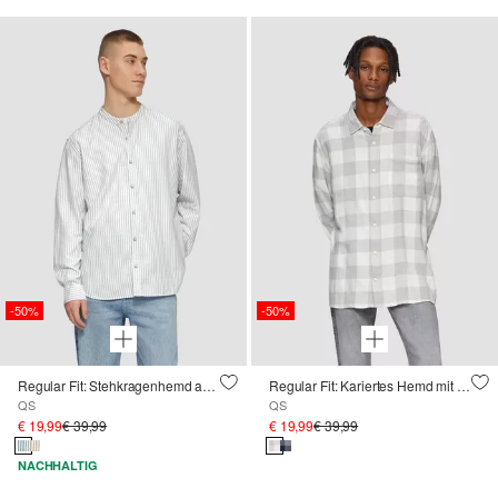
-50%
-50%
Regular Fit: Stehkragenhemd aus gestreiftem Oxford
Regular Fit: Kariertes Hemd mit Brusttasche
QS
QS
€ 19,99
€ 39,99
€ 19,99
€ 39,99
NACHHALTIG