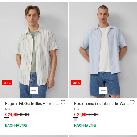
-30%
-30%
Regular Fit: Gestreiftes Hemd aus Leinenmix
Resorthemd in strukturierter Ware mit Seersucker-Effekt
QS
QS
€ 24,99
€ 35,99
€ 27,99
€ 39,99
NACHHALTIG
NACHHALTIG