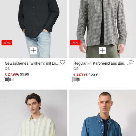
-30%
-50%
Gewaschenes Twillhemd mit Logostickerei
Regular Fit: Karohemd aus Baumwollflanell
QS
QS
€ 27,99
€ 39,99
€ 22,99
€ 45,99