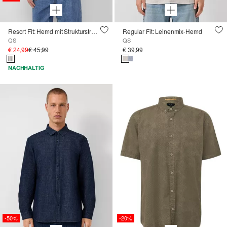
Resort Fit: Hemd mit Strukturstreifen
Regular Fit: Leinenmix-Hemd
QS
QS
€ 24,99
€ 45,99
€ 39,99
NACHHALTIG
-50%
-20%