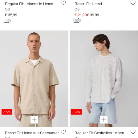
Regular Fit: Leinenmix-Hemd
Resort Fit: Hemd
QS
QS
€ 35,99
€ 21,99
€ 39,99
-15%
-37%
Resort Fit: Hemd aus Seersucker
Regular Fit: Gestreiftes Leinenmix-Hemd mit Krempelärmeln