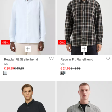
-58%
-50%
Regular Fit: Streifenhemd
Regular Fit: Flanellhemd
QS
QS
€ 20,99
€ 49,99
€ 24,99
€ 49,99