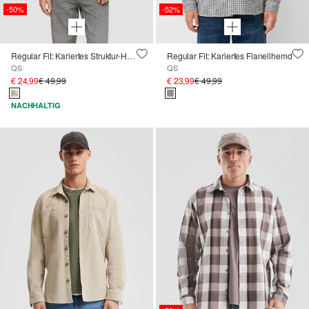
-50%
-52%
Regular Fit: Kariertes Struktur-Hemd aus Baumwolle
Regular Fit: Kariertes Flanellhemd
QS
QS
€ 24,99
€ 49,99
€ 23,99
€ 49,99
NACHHALTIG