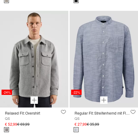
-24%
-22%
Relaxed Fit: Overshirt
Regular Fit: Streifenhemd mit Flammgarnstruktur
QS
QS
€ 52,99
€ 69,99
€ 27,99
€ 35,99