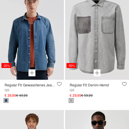
-20%
-50%
Regular Fit: Gewaschenes Jeanshemd mit Logo-Stickerei
Regular Fit: Denim-Hemd
QS
QS
€ 39,99
€ 49,99
€ 29,99
€ 59,99