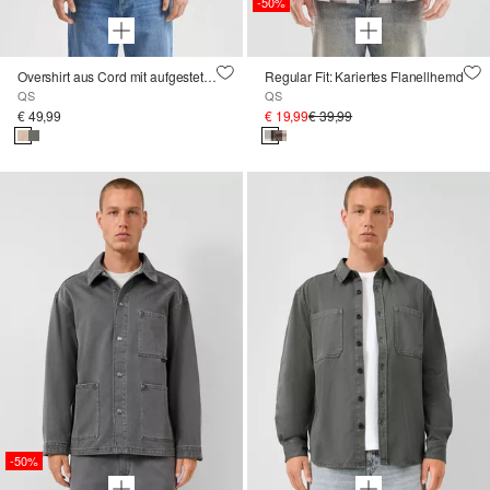
-50%
Overshirt aus Cord mit aufgestetzten Taschen
Regular Fit: Kariertes Flanellhemd
QS
QS
€ 49,99
€ 19,99
€ 39,99
-50%