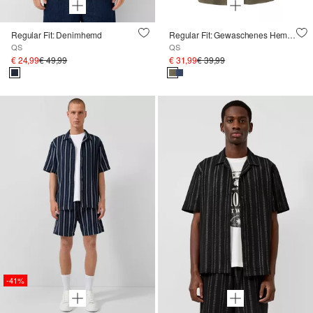
Regular Fit: Denimhemd
Regular Fit: Gewaschenes Hemd mit All-over-Print
QS
QS
€ 24,99
€ 49,99
€ 31,99
€ 39,99
-41%