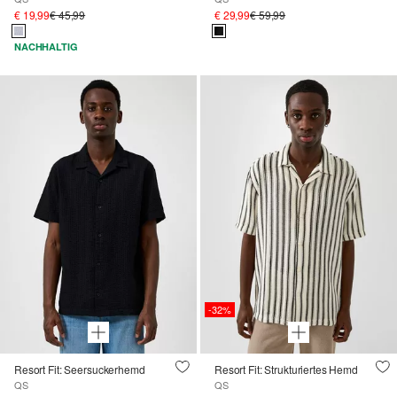
€ 19,99
€ 45,99
€ 29,99
€ 59,99
NACHHALTIG
-32%
Resort Fit: Seersuckerhemd
Resort Fit: Strukturiertes Hemd
QS
QS