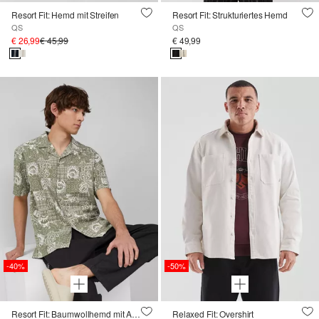
Resort Fit: Hemd mit Streifen
Resort Fit: Strukturiertes Hemd
QS
QS
€ 26,99
€ 45,99
€ 49,99
-40%
-50%
Resort Fit: Baumwollhemd mit All-over-Print
Relaxed Fit: Overshirt