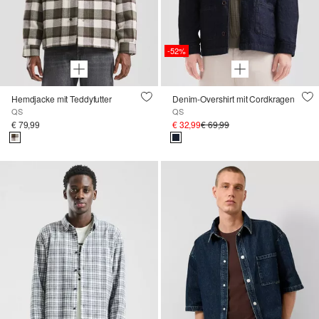
-52%
Hemdjacke mit Teddyfutter
Denim-Overshirt mit Cordkragen
QS
QS
€ 79,99
€ 32,99
€ 69,99