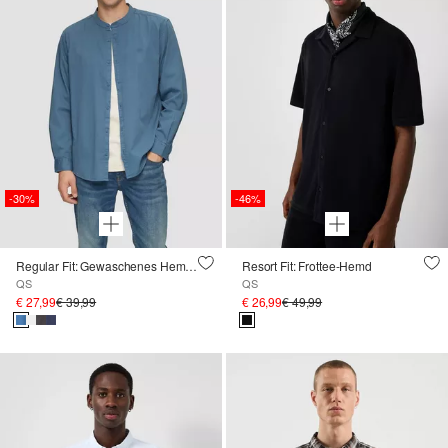
-30%
-46%
Regular Fit: Gewaschenes Hemd mit Stickerei
Resort Fit: Frottee-Hemd
QS
QS
€ 27,99
€ 39,99
€ 26,99
€ 49,99