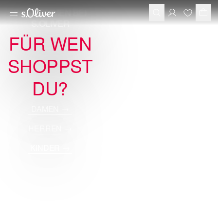
WILLKOMMEN BEI
S.OLIVER
FÜR WEN
SHOPPST
DU?
DAMEN
→
HERREN
→
KINDER
→