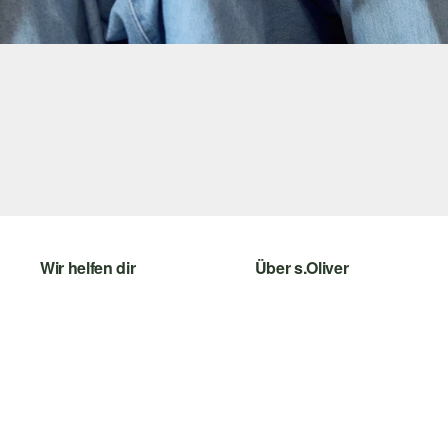
Wir helfen dir
Über s.Oliver
Hilfe & FAQ
Newsletter
Größenberatung
s.Oliver Card
Rückgabe
Digitale Geschenkkarte
Top-Kategorien
s.Oliver Group