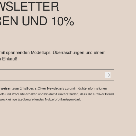
WSLETTER
EN UND 10%
 mit spannenden Modetipps, Überraschungen und einem
 Einkauf!
zum Erhalt des s.Oliver Newsletters zu und möchte Informationen
nweisen
te und Produkte erhalten und bin damit einverstanden, dass die s.Oliver Bernd
ck ein geräteübergreifendes Nutzerprofil anlegen darf.