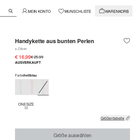
MEIN KONTO
WUNSCHLISTE
WARENKORB
Handykette aus bunten Perlen
s.Oliver
€ 16,99
€ 25,99
AUSVERKAUFT
Farbe
hellblau
ONESIZE
THIS SIZE IS CURRENTLY OUT OF STOCK
Größentabelle
Größe auswählen