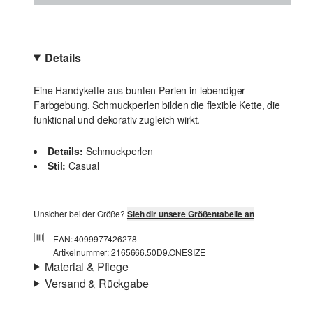
Details
Eine Handykette aus bunten Perlen in lebendiger
Farbgebung. Schmuckperlen bilden die flexible Kette, die
funktional und dekorativ zugleich wirkt.
Details:
Schmuckperlen
Stil:
Casual
Unsicher bei der Größe?
Sieh dir unsere Größentabelle an
EAN: 4099977426278
Artikelnummer: 2165666.50D9.ONESIZE
Material & Pflege
Versand & Rückgabe
Material:
Polyester-Mix
Versandinfortmationen