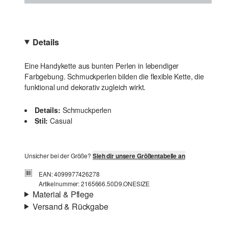
Details
Eine Handykette aus bunten Perlen in lebendiger
Farbgebung. Schmuckperlen bilden die flexible Kette, die
funktional und dekorativ zugleich wirkt.
Details:
Schmuckperlen
Stil:
Casual
Unsicher bei der Größe?
Sieh dir unsere Größentabelle an
EAN: 4099977426278
Artikelnummer: 2165666.50D9.ONESIZE
Material & Pflege
Versand & Rückgabe
Material:
Polyester-Mix
Versandinfortmationen