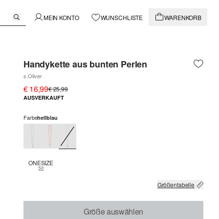
MEIN KONTO
WUNSCHLISTE
WARENKORB
Handykette aus bunten Perlen
s.Oliver
€ 16,99
€ 25,99
AUSVERKAUFT
Farbe
hellblau
ONESIZE
THIS SIZE IS CURRENTLY OUT OF STOCK
Größentabelle
Größe auswählen