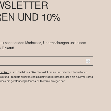
WSLETTER
EN UND 10%
 mit spannenden Modetipps, Überraschungen und einem
 Einkauf!
zum Erhalt des s.Oliver Newsletters zu und möchte Informationen
nweisen
te und Produkte erhalten und bin damit einverstanden, dass die s.Oliver Bernd
ck ein geräteübergreifendes Nutzerprofil anlegen darf.