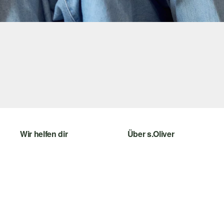
Wir helfen dir
Über s.Oliver
Hilfe & FAQ
Newsletter
Größenberatung
s.Oliver Card
Rückgabe
Digitale Geschenkkarte
Top-Kategorien
s.Oliver Group