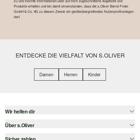
zu und möchte Informationen über auf mich zugeschnittene Angebote und
Produkte erhalten und bin damit einverstanden, dass die s.Oliver Bernd Freier
GmbH & Co. KG zu diesem Zweck ein geräteübergreifendes Nutzerprofil anlegen
darf.
ENTDECKE DIE VIELFALT VON S.OLIVER
Damen
Herren
Kinder
Wir helfen dir
Über s.Oliver
Hilfe & FAQ
Größenberatung
Sicher zahlen
Newsletter