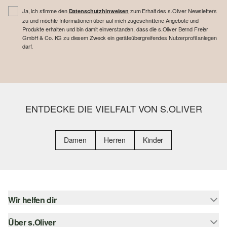
Ja, ich stimme den
zum Erhalt des s.Oliver Newsletters
Datenschutzhinweisen
zu und möchte Informationen über auf mich zugeschnittene Angebote und
Produkte erhalten und bin damit einverstanden, dass die s.Oliver Bernd Freier
GmbH & Co. KG zu diesem Zweck ein geräteübergreifendes Nutzerprofil anlegen
darf.
ENTDECKE DIE VIELFALT VON S.OLIVER
Damen
Herren
Kinder
Wir helfen dir
Über s.Oliver
Hilfe & FAQ