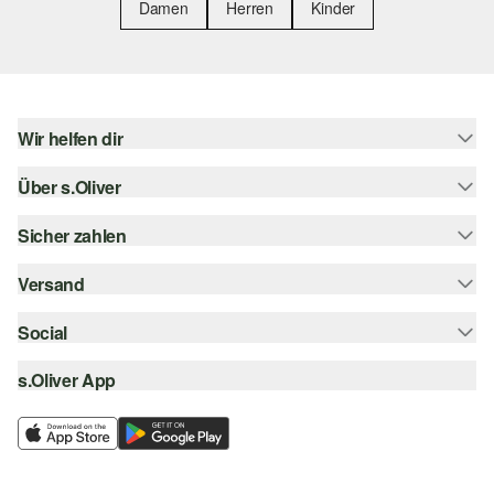
Damen
Herren
Kinder
Wir helfen dir
Über s.Oliver
Hilfe & FAQ
Größenberatung
Sicher zahlen
Newsletter
Rückgabe
s.Oliver Card
Versand
Rechnung
Top-Kategorien
Digitale Geschenkkarte
Kreditkarte
Social
Sendungsverfolgung
s.Oliver Group
PayPal
Post AT
s.Oliver App
instagram
Career
Klarna
facebook
Wunschliste
SSL-Verschlüsselung
pinterest
Nachhaltigkeit