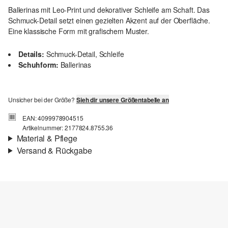
Ballerinas mit Leo-Print und dekorativer Schleife am Schaft. Das
Schmuck-Detail setzt einen gezielten Akzent auf der Oberfläche.
Eine klassische Form mit grafischem Muster.
Details:
Schmuck-Detail, Schleife
Schuhform:
Ballerinas
Unsicher bei der Größe?
Sieh dir unsere Größentabelle an
EAN: 4099978904515
Artikelnummer: 2177824.8755.36
Material & Pflege
Versand & Rückgabe
Material:
Synthetik
Versandinfortmationen
Deine Bestellung wird innerhalb von 3–5 Werktagen per Post AT
versendet. Für eine Standardlieferung betragen die Versandkosten
3,95 €