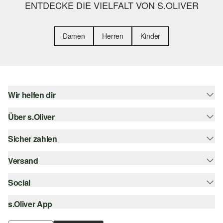
ENTDECKE DIE VIELFALT VON S.OLIVER
Damen
Herren
Kinder
Wir helfen dir
Über s.Oliver
Hilfe & FAQ
Größenberatung
Sicher zahlen
Newsletter
Rückgabe
s.Oliver Card
Versand
Rechnung
Top-Kategorien
Digitale Geschenkkarte
Kreditkarte
Social
Sendungsverfolgung
s.Oliver Group
PayPal
Post AT
s.Oliver App
instagram
Career
Klarna
facebook