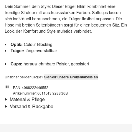
Dein Sommer, dein Style: Dieser Bügel-Bikini kombiniert eine
trendige Struktur mit ausdrucksstarken Farben. Softcups lassen
sich individuell herausnehmen, die Träger flexibel anpassen. Die
Hose mit breiten Seitenbändern sorgt für einen bequemen Sitz. Ein
Look, der Komfort und Style mühelos verbindet.
Optik:
Colour Blocking
Träger:
längenverstellbar
Cups:
herausnehmbare Polster, gepolstert
Unsicher bei der Größe?
Sieh dir unsere Größentabelle an
EAN: 4068222446552
Artikelnummer: 6011513.9288.36B
Material & Pflege
Versand & Rückgabe
Eigenschaft:
strukturiert
Versandinfortmationen
Deine Bestellung wird innerhalb von 3–5 Werktagen per Post AT