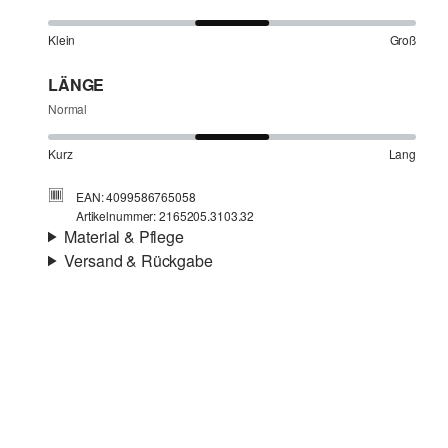
Klein
Groß
LÄNGE
Normal
Kurz
Lang
EAN: 4099586765058
Artikelnummer: 2165205.3103.32
Material & Pflege
Versand & Rückgabe
Stoff:
Crêpe, Interlockjersey
Versandinfortmationen
Eigenschaft:
fließend, elastisch
Futter:
Taftfutter
Deine Bestellung wird innerhalb von 3–5 Werktagen per
Material:
Polyester-Mix
Post AT versendet. Für eine Standardlieferung betragen
die Versandkosten 3,95 €
Rückgabe