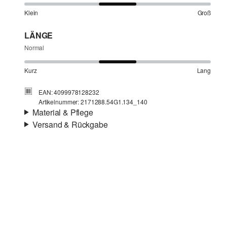
Klein
Groß
LÄNGE
Normal
Kurz
Lang
EAN: 4099978128232
Artikelnummer: 2171288.54G1.134_140
Material & Pflege
Versand & Rückgabe
Eigenschaft:
leicht
Versandinfortmationen
Material:
Baumwolle
Deine Bestellung wird innerhalb von 3–5 Werktagen per
Post AT versendet. Für eine Standardlieferung betragen
die Versandkosten 3,95 €
Rückgabe
Chlorbleiche nicht möglich