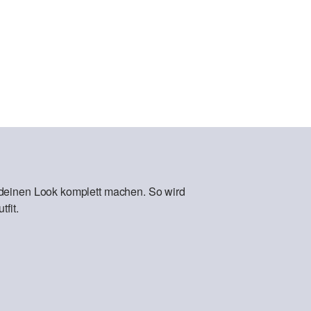
 deinen Look komplett machen. So wird
fit.