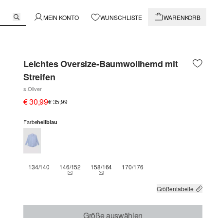
MEIN KONTO
WUNSCHLISTE
WARENKORB
Leichtes Oversize-Baumwollhemd mit
Streifen
s.Oliver
€ 30,99
€ 35,99
Farbe
hellblau
134/140
146/152
158/164
170/176
THIS SIZE IS CURRENTLY OUT OF STOCK
THIS SIZE IS CURRENTLY OUT OF STOCK
Größentabelle
Größe auswählen