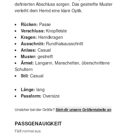
definierten Abschluss sorgen. Das gestreifte Muster
verleiht dem Hemd eine klare Optik.
Rücken:
Passe
Verschluss:
Knopfleiste
Kragen:
Hemdkragen
Ausschnitt:
Rundhalsausschnitt
Anlass:
Casual
Muster:
gestreift
Ärmel:
Langarm, Manschetten, überschnittene
Schultern
Stil:
Casual
Länge:
lang
Passform:
Oversize
Unsicher bei der Größe?
Sieh dir unsere Größentabelle an
PASSGENAUIGKEIT
Fällt normal aus