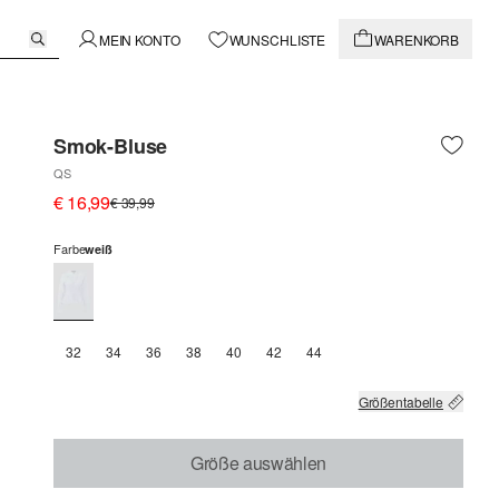
MEIN KONTO
WUNSCHLISTE
WARENKORB
Smok-Bluse
QS
€ 16,99
€ 39,99
Farbe
weiß
32
34
36
38
40
42
44
Größentabelle
Größe auswählen