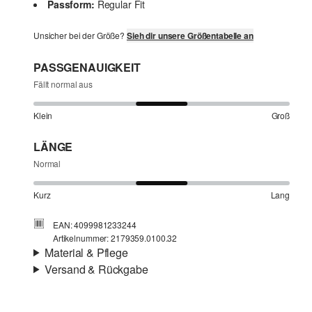
Passform:
Regular Fit
Unsicher bei der Größe?
Sieh dir unsere Größentabelle an
PASSGENAUIGKEIT
Fällt normal aus
Klein
Groß
LÄNGE
Normal
Kurz
Lang
EAN: 4099981233244
Artikelnummer: 2179359.0100.32
Material & Pflege
Versand & Rückgabe
Stoff:
Webware
Versandinfortmationen
Eigenschaft:
leicht