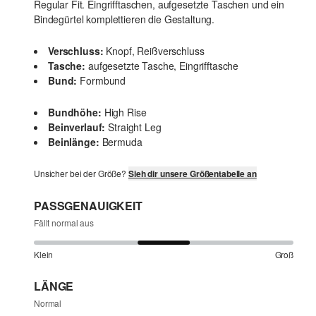
Regular Fit. Eingrifftaschen, aufgesetzte Taschen und ein
Bindegürtel komplettieren die Gestaltung.
Verschluss:
Knopf, Reißverschluss
Tasche:
aufgesetzte Tasche, Eingrifftasche
Bund:
Formbund
Bundhöhe:
High Rise
Beinverlauf:
Straight Leg
Beinlänge:
Bermuda
Unsicher bei der Größe?
Sieh dir unsere Größentabelle an
PASSGENAUIGKEIT
Fällt normal aus
Klein
Groß
LÄNGE
Normal