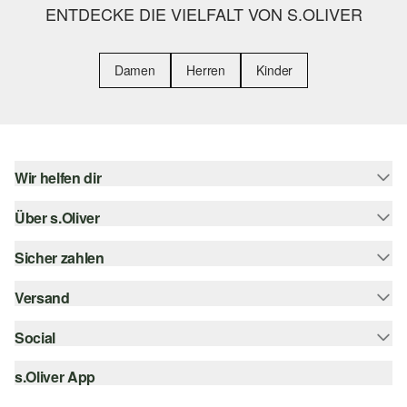
ENTDECKE DIE VIELFALT VON S.OLIVER
Damen
Herren
Kinder
Wir helfen dir
Über s.Oliver
Hilfe & FAQ
Größenberatung
Sicher zahlen
Newsletter
Rückgabe
s.Oliver Card
Versand
Rechnung
Top-Kategorien
Digitale Geschenkkarte
Kreditkarte
Social
Sendungsverfolgung
s.Oliver Group
PayPal
Post AT
s.Oliver App
instagram
Career
Klarna