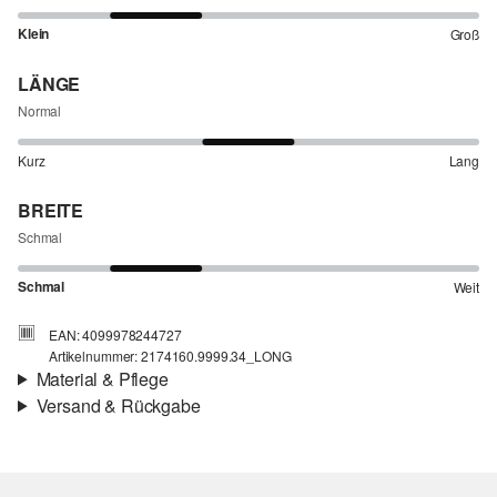
Klein
Groß
LÄNGE
Normal
Kurz
Lang
BREITE
Schmal
Schmal
Weit
EAN: 4099978244727
Artikelnummer: 2174160.9999.34_LONG
Material & Pflege
Versand & Rückgabe
Stoff:
Webware
Versandinfortmationen
Eigenschaft:
hochwertig
Material:
Viskosemix
Deine Bestellung wird innerhalb von 3–5 Werktagen per Post AT