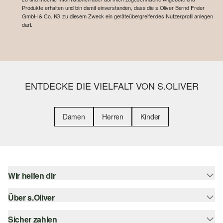
Produkte erhalten und bin damit einverstanden, dass die s.Oliver Bernd Freier
GmbH & Co. KG zu diesem Zweck ein geräteübergreifendes Nutzerprofil anlegen
darf.
ENTDECKE DIE VIELFALT VON S.OLIVER
Damen
Herren
Kinder
Wir helfen dir
Über s.Oliver
Hilfe & FAQ
Größenberatung
Sicher zahlen
Newsletter