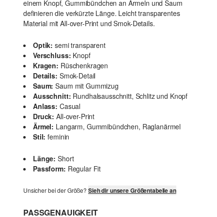
einem Knopf, Gummibündchen an Ärmeln und Saum
definieren die verkürzte Länge. Leicht transparentes
Material mit All-over-Print und Smok-Details.
Optik:
semi transparent
Verschluss:
Knopf
Kragen:
Rüschenkragen
Details:
Smok-Detail
Saum:
Saum mit Gummizug
Ausschnitt:
Rundhalsausschnitt, Schlitz und Knopf
Anlass:
Casual
Druck:
All-over-Print
Ärmel:
Langarm, Gummibündchen, Raglanärmel
Stil:
feminin
Länge:
Short
Passform:
Regular Fit
Unsicher bei der Größe?
Sieh dir unsere Größentabelle an
PASSGENAUIGKEIT