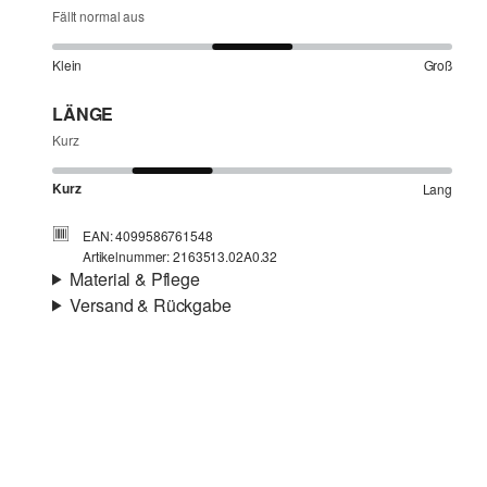
Fällt normal aus
Klein
Groß
LÄNGE
Kurz
Kurz
Lang
EAN: 4099586761548
Artikelnummer: 2163513.02A0.32
Material & Pflege
Versand & Rückgabe
Stoff:
Chiffon
Versandinfortmationen
Eigenschaft:
leicht
Material:
Polyester
Deine Bestellung wird innerhalb von 3–5 Werktagen per
Post AT versendet. Für eine Standardlieferung betragen
die Versandkosten 3,95 €