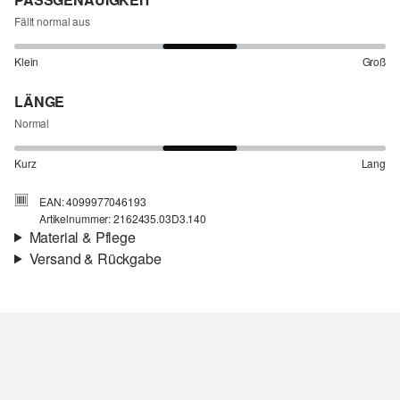
Fällt normal aus
Klein
Groß
LÄNGE
Normal
Kurz
Lang
EAN: 4099977046193
Artikelnummer: 2162435.03D3.140
Material & Pflege
Versand & Rückgabe
Stoff:
Jersey, Teddy-Plüsch
Versandinfortmationen
Material:
Baumwolle, Polyester
Deine Bestellung wird innerhalb von 3–5 Werktagen per Post AT
versendet. Für eine Standardlieferung betragen die Versandkosten
3,95 €