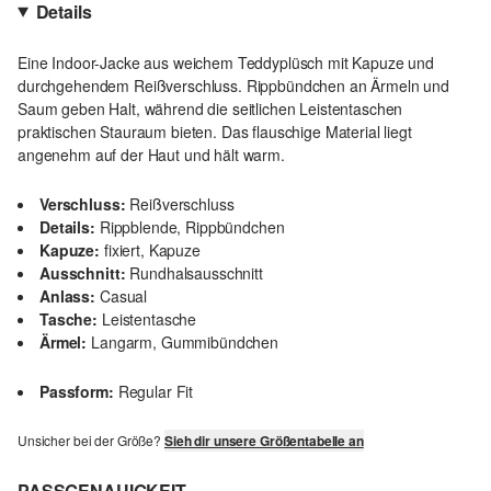
Details
Eine Indoor-Jacke aus weichem Teddyplüsch mit Kapuze und
durchgehendem Reißverschluss. Rippbündchen an Ärmeln und
Saum geben Halt, während die seitlichen Leistentaschen
praktischen Stauraum bieten. Das flauschige Material liegt
angenehm auf der Haut und hält warm.
Verschluss:
Reißverschluss
Details:
Rippblende, Rippbündchen
Kapuze:
fixiert, Kapuze
Ausschnitt:
Rundhalsausschnitt
Anlass:
Casual
Tasche:
Leistentasche
Ärmel:
Langarm, Gummibündchen
Passform:
Regular Fit
Unsicher bei der Größe?
Sieh dir unsere Größentabelle an
PASSGENAUIGKEIT