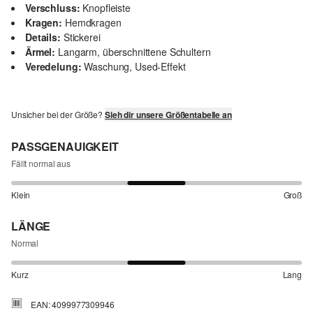
Verschluss:
Knopfleiste
Kragen:
Hemdkragen
Details:
Stickerei
Ärmel:
Langarm, überschnittene Schultern
Veredelung:
Waschung, Used-Effekt
Unsicher bei der Größe?
Sieh dir unsere Größentabelle an
PASSGENAUIGKEIT
Fällt normal aus
Klein
Groß
LÄNGE
Normal
Kurz
Lang
EAN: 4099977309946