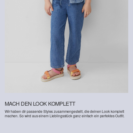
Naturfasern aus erneuerbaren Quellen. Ihre Rohstoffe sind
ressourcenschonend angebaut.
Supporting Better Cotton: Wenn Du dich für unsere
Baumwollprodukte entscheidest, unterstützt Du unsere Investition
in die Mission von Better Cotton, Gemeinschaften zu helfen
fortzubestehen und zu gedeihen; und gleichzeitig die Umwelt zu
schützen und wiederherzustellen. Better Cotton unterstützt
landwirtschaftliche Gemeinschaften in sozialer, ökologischer und
wirtschaftlicher Hinsicht, indem Landwirt: innen in nachhaltigeren
Anbaumethoden geschult werden. Dieses Produkt wird über ein
System der Massenbilanz erzeugt und enthält daher
möglicherweise kein Better Cotton. Mehr Informationen dazu
findest du unter https://www.soliver.at/responsible-fashion/soziale-
verantwortung/
MACH DEN LOOK KOMPLETT
Wir haben dir passende Styles zusammengestellt, die deinen Look komplett
machen. So wird aus einem Lieblingsstück ganz einfach ein perfektes Outfit.