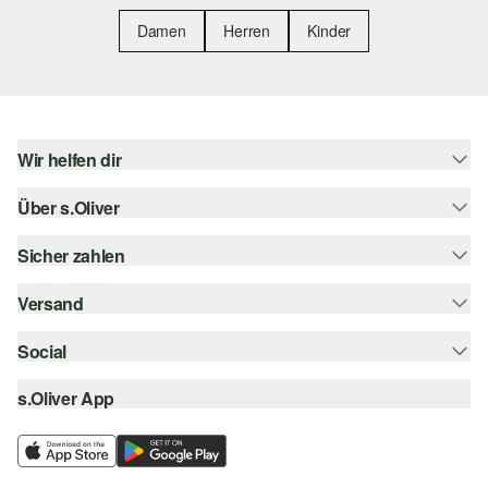
Damen
Herren
Kinder
Wir helfen dir
Über s.Oliver
Hilfe & FAQ
Größenberatung
Sicher zahlen
Newsletter
Rückgabe
s.Oliver Card
Versand
Rechnung
Top-Kategorien
Digitale Geschenkkarte
Kreditkarte
Social
Sendungsverfolgung
s.Oliver Group
PayPal
Post AT
s.Oliver App
instagram
Career
Klarna
facebook
Wunschliste
SSL-Verschlüsselung
pinterest
Nachhaltigkeit