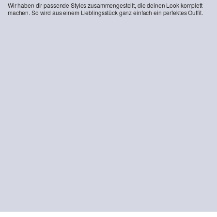
Wir haben dir passende Styles zusammengestellt, die deinen Look komplett
verantwortung/
machen. So wird aus einem Lieblingsstück ganz einfach ein perfektes Outfit.
-30%
Geripptes Tanktop mit All-over-Print
€ 17,99
€ 25,99
NACHHALTIG