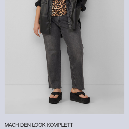
Keine chemische Reinigung möglich
Normalwaschgang 30°
Nachhaltig zertifizierte Faser
Im Bereich nachhaltig zertifizierter Fasern engagieren wir uns für
Naturfasern aus erneuerbaren Quellen. Ihre Rohstoffe sind
ressourcenschonend angebaut.
Supporting Better Cotton: Wenn Du dich für unsere
Baumwollprodukte entscheidest, unterstützt Du unsere Investition
in die Mission von Better Cotton, Gemeinschaften zu helfen
fortzubestehen und zu gedeihen; und gleichzeitig die Umwelt zu
schützen und wiederherzustellen. Better Cotton unterstützt
landwirtschaftliche Gemeinschaften in sozialer, ökologischer und
wirtschaftlicher Hinsicht, indem Landwirt: innen in nachhaltigeren
Anbaumethoden geschult werden. Dieses Produkt wird über ein
System der Massenbilanz erzeugt und enthält daher
möglicherweise kein Better Cotton. Mehr Informationen dazu
MACH DEN LOOK KOMPLETT
findest du unter https://www.soliver.at/responsible-fashion/soziale-