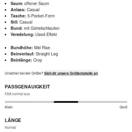
Saum:
offener Saum
Anlass:
Casual
Tasche:
5-Pocket-Form
Stil:
Casual
Bund:
mit Gürtelschlaufen
Veredelung:
Used-Effekt
Bundhöhe:
Mid Rise
Beinverlauf:
Straight Leg
Beinlänge:
Crop
Unsicher bei der Größe?
Sieh dir unsere Größentabelle an
PASSGENAUIGKEIT
Fällt normal aus
Klein
Groß
LÄNGE
Normal