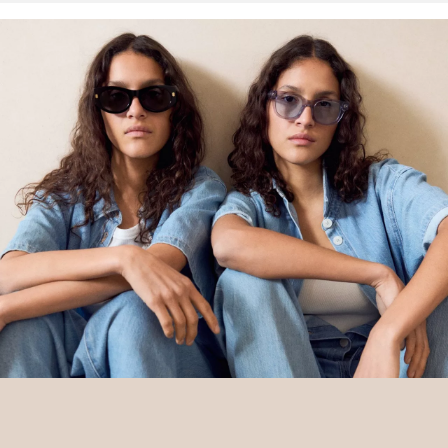
schützen und wiederherzustellen. Better Cotton unterstützt
landwirtschaftliche Gemeinschaften in sozialer, ökologischer und
wirtschaftlicher Hinsicht, indem Landwirt: innen in nachhaltigeren
Anbaumethoden geschult werden. Dieses Produkt wird über ein
System der Massenbilanz erzeugt und enthält daher
möglicherweise kein Better Cotton. Mehr Informationen dazu
findest du unter https://www.soliver.at/responsible-fashion/soziale-
verantwortung/