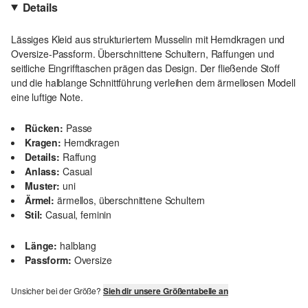
Details
Lässiges Kleid aus strukturiertem Musselin mit Hemdkragen und
Oversize-Passform. Überschnittene Schultern, Raffungen und
seitliche Eingrifftaschen prägen das Design. Der fließende Stoff
und die halblange Schnittführung verleihen dem ärmellosen Modell
eine luftige Note.
Rücken:
Passe
Kragen:
Hemdkragen
Details:
Raffung
Anlass:
Casual
Muster:
uni
Ärmel:
ärmellos, überschnittene Schultern
Stil:
Casual, feminin
Länge:
halblang
Passform:
Oversize
Unsicher bei der Größe?
Sieh dir unsere Größentabelle an