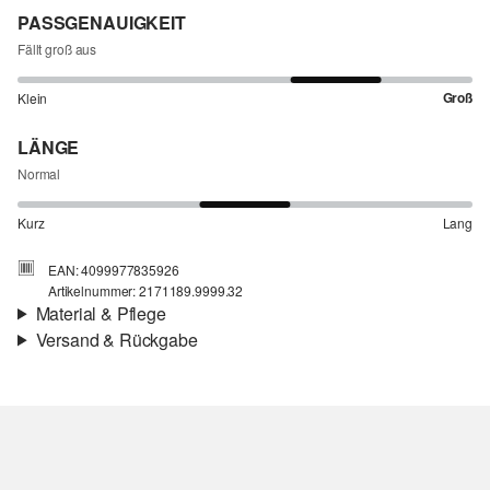
PASSGENAUIGKEIT
Fällt groß aus
Groß
Klein
LÄNGE
Normal
Kurz
Lang
EAN: 4099977835926
Artikelnummer: 2171189.9999.32
Material & Pflege
Versand & Rückgabe
Stoff:
Webware
Versandinfortmationen
Eigenschaft:
strukturiert, fließend, luftig
Material:
Baumwolle
Deine Bestellung wird innerhalb von 3–5 Werktagen per Post AT
versendet. Für eine Standardlieferung betragen die Versandkosten
3,95 €