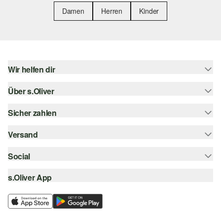
Damen
Herren
Kinder
Wir helfen dir
Über s.Oliver
Hilfe & FAQ
Größenberatung
Sicher zahlen
Newsletter
Rückgabe
s.Oliver Card
Versand
Rechnung
Top-Kategorien
Digitale Geschenkkarte
Kreditkarte
Social
Sendungsverfolgung
s.Oliver Group
PayPal
Post AT
s.Oliver App
instagram
Career
Klarna
facebook
Wunschliste
SSL-Verschlüsselung
pinterest
Nachhaltigkeit