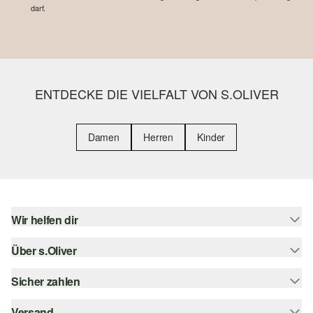
darf.
ENTDECKE DIE VIELFALT VON S.OLIVER
Damen
Herren
Kinder
Wir helfen dir
Über s.Oliver
Hilfe & FAQ
Größenberatung
Sicher zahlen
Newsletter
Rückgabe
s.Oliver Card
Versand
Rechnung