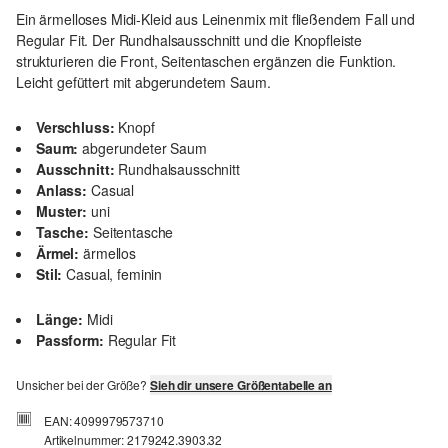
Ein ärmelloses Midi-Kleid aus Leinenmix mit fließendem Fall und
Regular Fit. Der Rundhalsausschnitt und die Knopfleiste
strukturieren die Front, Seitentaschen ergänzen die Funktion.
Leicht gefüttert mit abgerundetem Saum.
Verschluss:
Knopf
Saum:
abgerundeter Saum
Ausschnitt:
Rundhalsausschnitt
Anlass:
Casual
Muster:
uni
Tasche:
Seitentasche
Ärmel:
ärmellos
Stil:
Casual, feminin
Länge:
Midi
Passform:
Regular Fit
Unsicher bei der Größe?
Sieh dir unsere Größentabelle an
EAN: 4099979573710
Artikelnummer: 2179242.3903.32