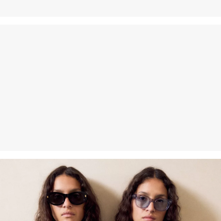
innerhalb von 30 Tagen kostenlos zurückgeben.
Nachhaltig zertifizierte Faser
Im Bereich nachhaltig zertifizierter Fasern engagieren wir uns für
Naturfasern aus erneuerbaren Quellen. Ihre Rohstoffe sind
ressourcenschonend angebaut.
Supporting Better Cotton: Wenn Du dich für unsere
Baumwollprodukte entscheidest, unterstützt Du unsere Investition
in die Mission von Better Cotton, Gemeinschaften zu helfen
fortzubestehen und zu gedeihen; und gleichzeitig die Umwelt zu
schützen und wiederherzustellen. Better Cotton unterstützt
landwirtschaftliche Gemeinschaften in sozialer, ökologischer und
wirtschaftlicher Hinsicht, indem Landwirt: innen in nachhaltigeren
Anbaumethoden geschult werden. Dieses Produkt wird über ein
System der Massenbilanz erzeugt und enthält daher
möglicherweise kein Better Cotton. Mehr Informationen dazu
findest du unter https://www.soliver.at/responsible-fashion/soziale-
verantwortung/