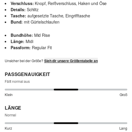
Verschluss:
Knopf, Reißverschluss, Haken und Öse
Details:
Schlitz
Tasche:
aufgesetzte Tasche, Eingrifftasche
Bund:
mit Gürtelschlaufen
Bundhöhe:
Mid Rise
Länge:
Midi
Passform:
Regular Fit
Unsicher bei der Größe?
Sieh dir unsere Größentabelle an
PASSGENAUIGKEIT
Fällt normal aus
Klein
Groß
LÄNGE
Normal
Kurz
Lang