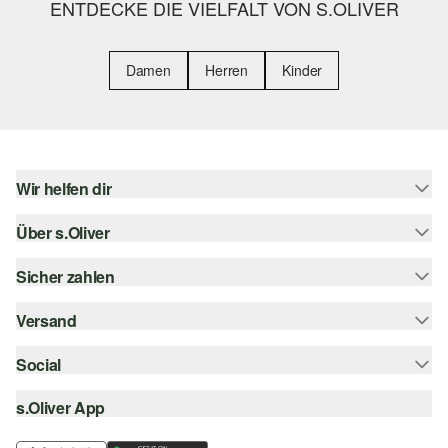
ENTDECKE DIE VIELFALT VON S.OLIVER
Damen
Herren
Kinder
Wir helfen dir
Über s.Oliver
Hilfe & FAQ
Größenberatung
Sicher zahlen
Newsletter
Rückgabe
s.Oliver Card
Versand
Rechnung
Top-Kategorien
Digitale Geschenkkarte
Kreditkarte
Social
Sendungsverfolgung
s.Oliver Group
PayPal
Post AT
s.Oliver App
instagram
Career
Klarna
facebook