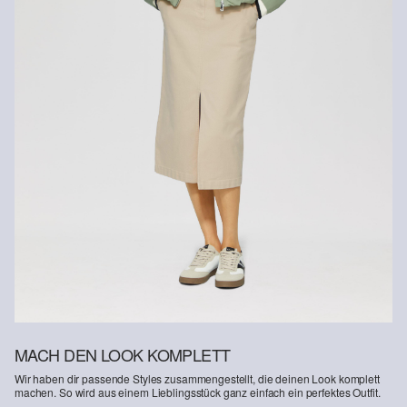
Nachhaltig zertifizierte Faser
Im Bereich nachhaltig zertifizierter Fasern engagieren wir uns für
Naturfasern aus erneuerbaren Quellen. Ihre Rohstoffe sind
ressourcenschonend angebaut.
Supporting Better Cotton: Wenn Du dich für unsere
Baumwollprodukte entscheidest, unterstützt Du unsere Investition
in die Mission von Better Cotton, Gemeinschaften zu helfen
fortzubestehen und zu gedeihen; und gleichzeitig die Umwelt zu
schützen und wiederherzustellen. Better Cotton unterstützt
landwirtschaftliche Gemeinschaften in sozialer, ökologischer und
wirtschaftlicher Hinsicht, indem Landwirt: innen in nachhaltigeren
Anbaumethoden geschult werden. Dieses Produkt wird über ein
System der Massenbilanz erzeugt und enthält daher
möglicherweise kein Better Cotton. Mehr Informationen dazu
findest du unter https://www.soliver.at/responsible-fashion/soziale-
verantwortung/
MACH DEN LOOK KOMPLETT
Wir haben dir passende Styles zusammengestellt, die deinen Look komplett
machen. So wird aus einem Lieblingsstück ganz einfach ein perfektes Outfit.