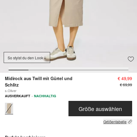
So stylst du den Look
Midirock aus Twill mit Gürtel und
€ 49,99
Schlitz
€ 69,99
s.Oliver
·
AUSVERKAUFT
NACHHALTIG
Größe auswählen
Größentabelle