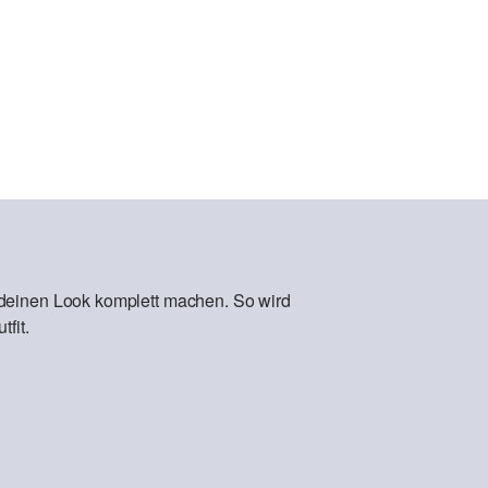
 deinen Look komplett machen. So wird
fit.