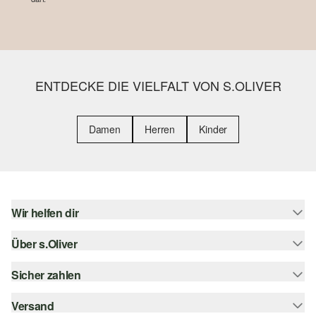
ENTDECKE DIE VIELFALT VON S.OLIVER
Damen
Herren
Kinder
Wir helfen dir
Über s.Oliver
Hilfe & FAQ
Größenberatung
Sicher zahlen
Newsletter
Rückgabe
s.Oliver Card
Versand
Rechnung