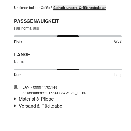
Unsicher bei der Größe?
Sieh dir unsere Größentabelle an
PASSGENAUIGKEIT
Fällt normal aus
Klein
Groß
LÄNGE
Normal
Kurz
Lang
EAN: 4099977765148
Artikelnummer: 2168417.84W1.32_LONG
Material & Pflege
Versand & Rückgabe
Stoff:
Webware
Versandinfortmationen
Eigenschaft:
kühlend
Material:
Leinenmix
Deine Bestellung wird innerhalb von 3–5 Werktagen per