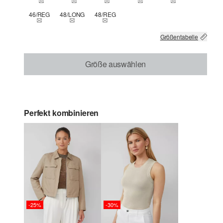
46/REG
48/LONG
48/REG
THIS SIZE IS CURRENTLY OUT OF STOCK
THIS SIZE IS CURRENTLY OUT OF STOCK
THIS SIZE IS CURRENTLY OUT OF STOCK
Größentabelle
Größe auswählen
Perfekt kombinieren
-25%
-30%