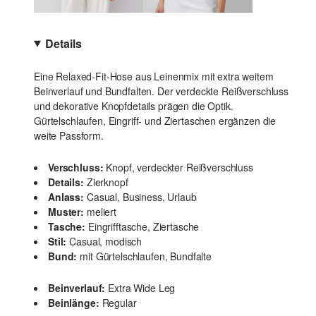
Details
Eine Relaxed-Fit-Hose aus Leinenmix mit extra weitem
Beinverlauf und Bundfalten. Der verdeckte Reißverschluss
und dekorative Knopfdetails prägen die Optik.
Gürtelschlaufen, Eingriff- und Ziertaschen ergänzen die
weite Passform.
Verschluss:
Knopf, verdeckter Reißverschluss
Details:
Zierknopf
Anlass:
Casual, Business, Urlaub
Muster:
meliert
Tasche:
Eingrifftasche, Ziertasche
Stil:
Casual, modisch
Bund:
mit Gürtelschlaufen, Bundfalte
Beinverlauf:
Extra Wide Leg
Beinlänge:
Regular