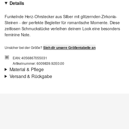
Details
Funkelnde Herz-Ohrstecker aus Silber mit glitzernden Zirkonia-
Steinen - der perfekte Begleiter für romantische Momente. Diese
zeitlosen Schmuckstücke verleihen deinem Look eine besonders
feminine Note.
Unsicher bei der Größe?
Sieh dir unsere Größentabelle an
EAN: 4056867055031
Artikelnummer: 6009839.92E0.00
Material & Pflege
Versand & Rückgabe
Versandinfortmationen
Deine Bestellung wird innerhalb von 3–5 Werktagen per Post AT
versendet. Für eine Standardlieferung betragen die Versandkosten
3,95 €
Rückgabe