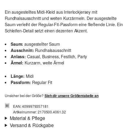
Ein ausgestelltes Midi-Kleid aus Interlockjersey mit
Rundhalsausschnitt und weiten Kurzärmeln. Der ausgestellte
Saum verleiht der Regular-Fit-Passform eine fließende Linie. Ein
Schleifen-Detail setzt einen dezenten Akzent.
Saum:
ausgestellter Saum
Ausschnitt:
Rundhalsausschnitt
Anlass:
Casual, Business, Festlich, Party
Ärmel:
Kurzarm, weite Ärmel
Länge:
Midi
Passform:
Regular Fit
Unsicher bei der Größe?
Sieh dir unsere Größentabelle an
EAN: 4099979357181
Artikelnummer: 2170500.4061.32
Material & Pflege
Versand & Rückgabe
Stoff:
Interlockjersey
Versandinfortmationen