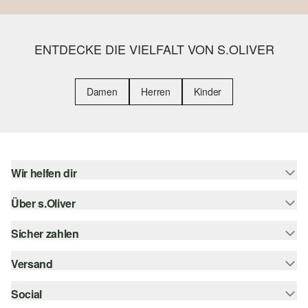
ENTDECKE DIE VIELFALT VON S.OLIVER
Damen
Herren
Kinder
Wir helfen dir
Über s.Oliver
Hilfe & FAQ
Größenberatung
Sicher zahlen
Newsletter
Rückgabe
s.Oliver Card
Versand
Rechnung
Top-Kategorien
Digitale Geschenkkarte
Kreditkarte
Social
Sendungsverfolgung
s.Oliver Group