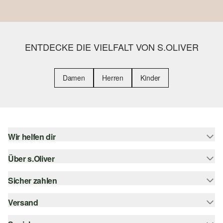
ENTDECKE DIE VIELFALT VON S.OLIVER
Damen
Herren
Kinder
Wir helfen dir
Über s.Oliver
Hilfe & FAQ
Größenberatung
Sicher zahlen
Newsletter
Rückgabe
s.Oliver Card
Versand
Rechnung
Top-Kategorien
Digitale Geschenkkarte
Kreditkarte