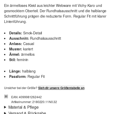
Ein ärmelloses Kleid aus leichter Webware mit Vichy-Karo und
gesmocktem Oberteil. Der Rundhalsausschnitt und die halblange
Schnittführung prägen die reduzierte Form. Regular Fit mit klarer
Linienführung.
Details:
Smok-Detail
Ausschnitt:
Rundhalsausschnitt
Anlass:
Casual
Muster:
kariert
Ärmel:
ärmellos
Stil:
feminin
Länge:
halblang
Passform:
Regular Fit
Unsicher bei der Größe?
Sieh dir unsere Größentabelle an
EAN: 4099981262442
Artikelnummer: 2180220.11N0.32
Material & Pflege
Versand & Rückgabe