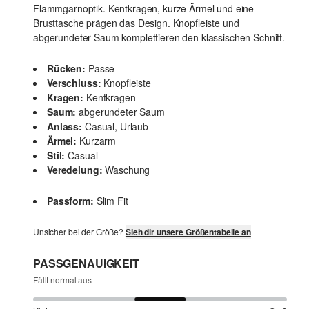
Flammgarnoptik. Kentkragen, kurze Ärmel und eine
Brusttasche prägen das Design. Knopfleiste und
abgerundeter Saum komplettieren den klassischen Schnitt.
Rücken:
Passe
Verschluss:
Knopfleiste
Kragen:
Kentkragen
Saum:
abgerundeter Saum
Anlass:
Casual, Urlaub
Ärmel:
Kurzarm
Stil:
Casual
Veredelung:
Waschung
Passform:
Slim Fit
Unsicher bei der Größe?
Sieh dir unsere Größentabelle an
PASSGENAUIGKEIT
Fällt normal aus