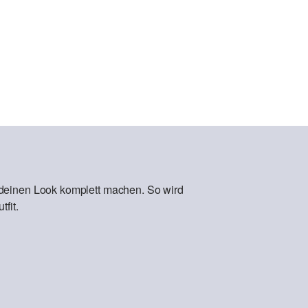
 deinen Look komplett machen. So wird
fit.