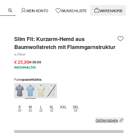
MEIN KONTO
WUNSCHLISTE
WARENKORB
Slim Fit: Kurzarm-Hemd aus
Baumwollstretch mit Flammgarnstruktur
s.Oliver
€ 25,99
€ 39,99
NACHHALTIG
Farbe
pastelltürkis
S
M
L
XL
XXL
3XL
THIS SIZE IS CURRENTLY OUT OF STOCK
THIS SIZE IS CURRENTLY OUT OF STOCK
THIS SIZE IS CURRENTLY OUT OF STOCK
THIS SIZE IS CURRENTLY OUT OF STOCK
THIS SIZE IS CURRENTLY OUT OF
Größentabelle