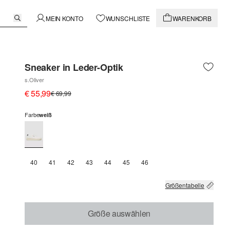
MEIN KONTO
WUNSCHLISTE
WARENKORB
Sneaker in Leder-Optik
s.Oliver
€ 55,99
€ 69,99
Farbe
weiß
40
41
42
43
44
45
46
Größentabelle
Größe auswählen