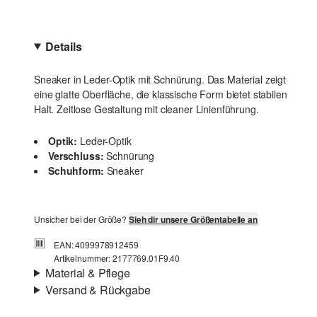
Details
Sneaker in Leder-Optik mit Schnürung. Das Material zeigt
eine glatte Oberfläche, die klassische Form bietet stabilen
Halt. Zeitlose Gestaltung mit cleaner Linienführung.
Optik:
Leder-Optik
Verschluss:
Schnürung
Schuhform:
Sneaker
Unsicher bei der Größe?
Sieh dir unsere Größentabelle an
EAN: 4099978912459
Artikelnummer: 2177769.01F9.40
Material & Pflege
Versand & Rückgabe
Material:
Synthetik
Versandinfortmationen