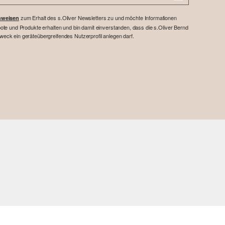
zum Erhalt des s.Oliver Newsletters zu und möchte Informationen
nweisen
te und Produkte erhalten und bin damit einverstanden, dass die s.Oliver Bernd
ck ein geräteübergreifendes Nutzerprofil anlegen darf.