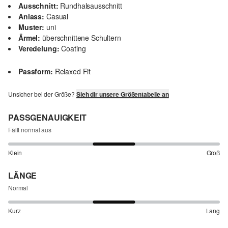
Ausschnitt:
Rundhalsausschnitt
Anlass:
Casual
Muster:
uni
Ärmel:
überschnittene Schultern
Veredelung:
Coating
Passform:
Relaxed Fit
Unsicher bei der Größe?
Sieh dir unsere Größentabelle an
PASSGENAUIGKEIT
Fällt normal aus
Klein
Groß
LÄNGE
Normal
Kurz
Lang