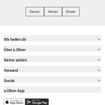
Damen
Herren
Kinder
Wir helfen dir
Über s.Oliver
Hilfe & FAQ
Größenberatung
Sicher zahlen
Newsletter
Rückgabe
s.Oliver Card
Versand
Rechnung
Top-Kategorien
Digitale Geschenkkarte
Kreditkarte
Social
Sendungsverfolgung
s.Oliver Group
PayPal
Post AT
s.Oliver App
instagram
Career
Klarna
facebook
Wunschliste
SSL-Verschlüsselung