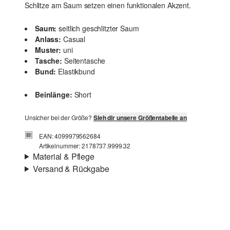
Schlitze am Saum setzen einen funktionalen Akzent.
Saum:
seitlich geschlitzter Saum
Anlass:
Casual
Muster:
uni
Tasche:
Seitentasche
Bund:
Elastikbund
Beinlänge:
Short
Unsicher bei der Größe?
Sieh dir unsere Größentabelle an
EAN: 4099979562684
Artikelnummer: 2178737.9999.32
Material & Pflege
Versand & Rückgabe
Stoff:
Jersey, Flammgarn
Versandinfortmationen
Eigenschaft:
weich
Material:
Baumwolle
Deine Bestellung wird innerhalb von 3–5 Werktagen per
Post AT versendet. Für eine Standardlieferung betragen