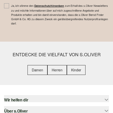
Ja, ich stimme den
zum Erhalt des s.Oliver Newsletters
Datenschutzhinweisen
zu und möchte Informationen über auf mich zugeschnittene Angebote und
Produkte erhalten und bin damit einverstanden, dass die s.Oliver Bernd Freier
GmbH & Co. KG zu diesem Zweck ein geräteübergreifendes Nutzerprofil anlegen
darf.
ENTDECKE DIE VIELFALT VON S.OLIVER
Damen
Herren
Kinder
Wir helfen dir
Über s.Oliver
Hilfe & FAQ