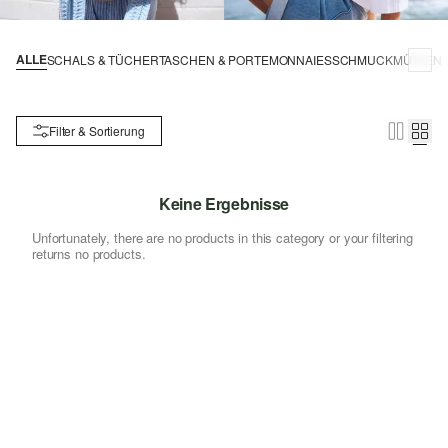
ALLE
SCHALS & TÜCHER
TASCHEN & PORTEMONNAIES
SCHMUCK
MÜTZEN 
Filter & Sortierung
Keine Ergebnisse
Unfortunately, there are no products in this category or your filtering
returns no products.