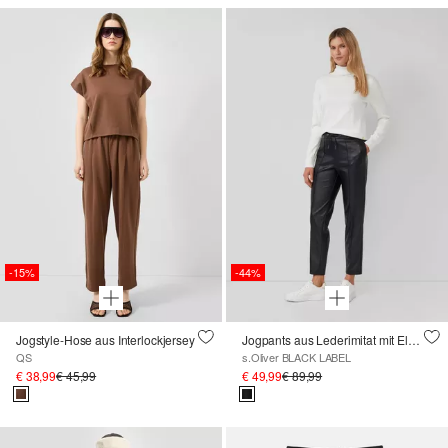
-15%
-44%
Jogstyle-Hose aus Interlockjersey
Jogpants aus Lederimitat mit Elastikbund und Tunnelzug
QS
s.Oliver BLACK LABEL
€ 38,99
€ 45,99
€ 49,99
€ 89,99