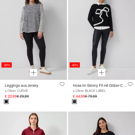
-30%
-43%
Leggings aus Jersey
Hose im Skinny Fit mit Glitzer-Coating und seitlichem Reißverschluss
s.Oliver CURVE
s.Oliver BLACK LABEL
€ 20,99
€ 29,99
€ 44,99
€ 79,99