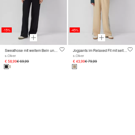
-15%
-45%
Sweathose mit weitem Bein und Elastikbund
Jogpants im Relaxed Fit mit seitlichen Streifen
s.Oliver
s.Oliver
€ 58,99
€ 69,99
€ 43,99
€ 79,99