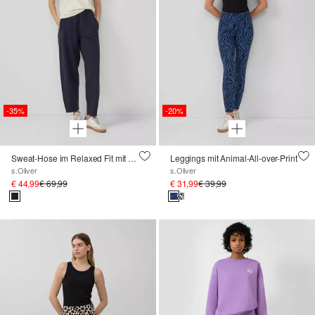
-35%
-20%
Sweat-Hose im Relaxed Fit mit Barrel Leg und Elastikbund
Leggings mit Animal-All-over-Print
s.Oliver
s.Oliver
€ 44,99
€ 69,99
€ 31,99
€ 39,99