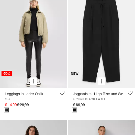
-50%
NEW
Leggings in Leder-Optik
Jogpants mit High Rise und Weitenregulierung
QS
s.Oliver BLACK LABEL
€ 14,99
€ 29,99
€ 89,99