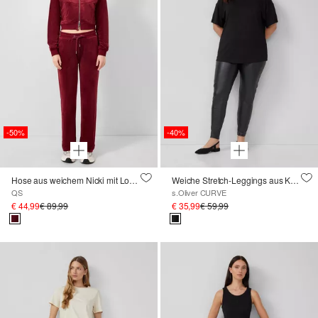
-50%
-40%
Hose aus weichem Nicki mit Logo-Stickerei ; QS x Von Dutch
Weiche Stretch-Leggings aus Kunstleder
QS
s.Oliver CURVE
€ 44,99
€ 89,99
€ 35,99
€ 59,99