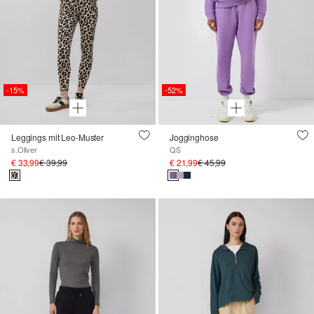
-15%
-52%
Leggings mit Leo-Muster
Jogginghose
s.Oliver
QS
€ 33,99
€ 39,99
€ 21,99
€ 45,99