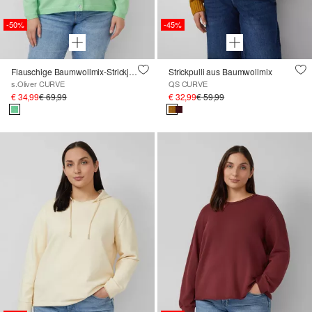
-50%
-45%
Flauschige Baumwollmix-Strickjacke
Strickpulli aus Baumwollmix
s.Oliver CURVE
QS CURVE
€ 34,99
€ 69,99
€ 32,99
€ 59,99