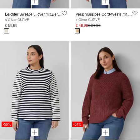
Leichter Sweat-Pullover mit Ziernähten
Verschlusslose Cord-Weste mit Teddy-Plüsch-Futter
s.Oliver CURVE
s.Oliver CURVE
€ 59,99
€ 48,99
€ 89,99
-50%
-51%