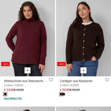
-32%
-43%
Strickpullover aus Viskosemix mit Rollkragen
Cardigan aus Alpakamix
s.Oliver CURVE
s.Oliver CURVE
€ 33,99
€ 49,99
€ 50,99
€ 89,99
NACHHALTIG