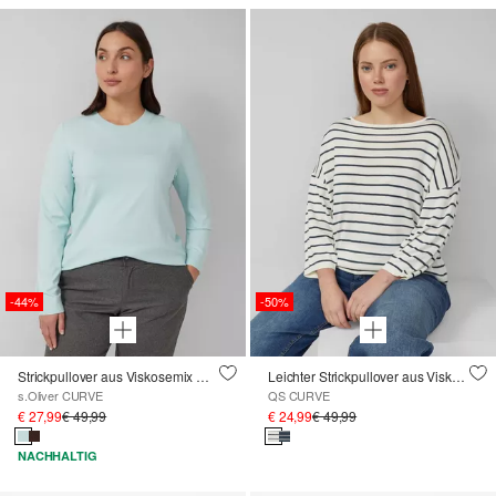
-44%
-50%
Strickpullover aus Viskosemix mit Rippbündchen
Leichter Strickpullover aus Viskosemix
s.Oliver CURVE
QS CURVE
€ 27,99
€ 49,99
€ 24,99
€ 49,99
NACHHALTIG