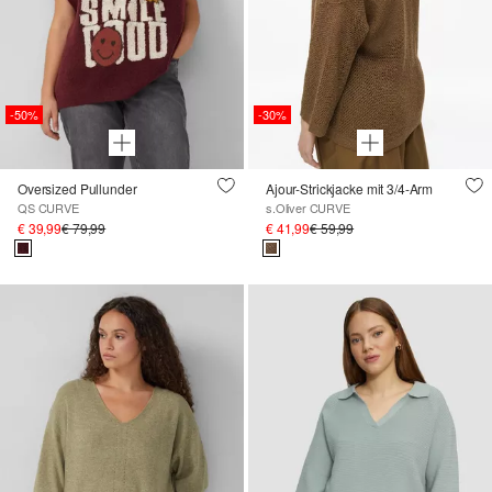
-50%
-30%
Oversized Pullunder
Ajour-Strickjacke mit 3/4-Arm
QS CURVE
s.Oliver CURVE
€ 39,99
€ 79,99
€ 41,99
€ 59,99