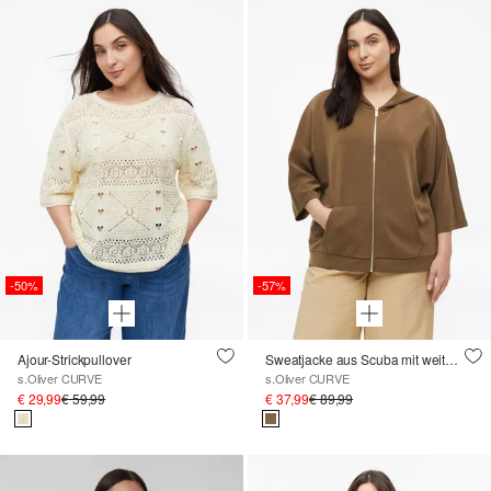
-50%
-57%
Ajour-Strickpullover
Sweatjacke aus Scuba mit weitem 3/4-Arm
s.Oliver CURVE
s.Oliver CURVE
€ 29,99
€ 59,99
€ 37,99
€ 89,99