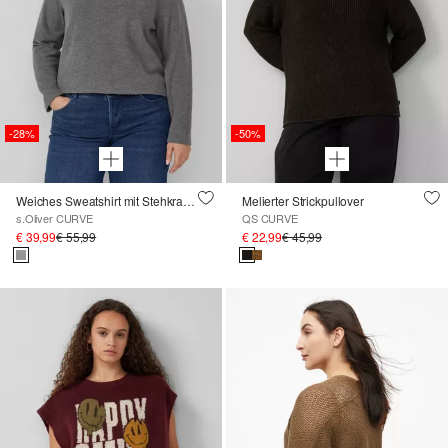
-28%
-50%
Weiches Sweatshirt mit Stehkragen
Melierter Strickpullover
s.Oliver CURVE
QS CURVE
€ 39,99
€ 55,99
€ 22,99
€ 45,99