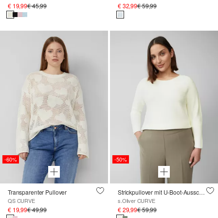
€ 19,99
€ 45,99
€ 32,99
€ 59,99
-60%
-50%
Transparenter Pullover
Strickpullover mit U-Boot-Ausschnitt und Rollsaum
QS CURVE
s.Oliver CURVE
€ 19,99
€ 49,99
€ 29,99
€ 59,99