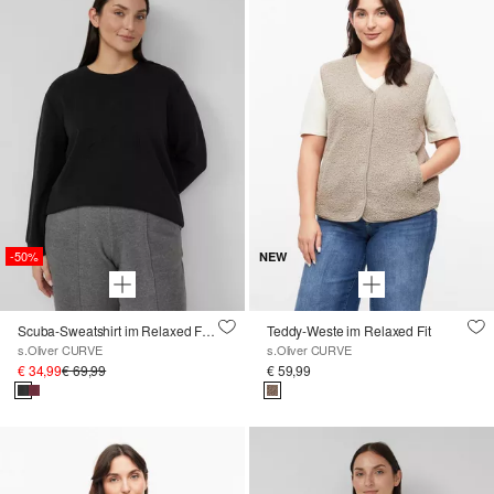
-50%
NEW
Scuba-Sweatshirt im Relaxed Fit mit Prägung
Teddy-Weste im Relaxed Fit
s.Oliver CURVE
s.Oliver CURVE
€ 34,99
€ 69,99
€ 59,99