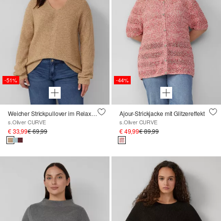
-51%
-44%
Weicher Strickpullover im Relaxed Fit mit V-Ausschnitt
Ajour-Strickjacke mit Glitzereffekt
s.Oliver CURVE
s.Oliver CURVE
€ 33,99
€ 69,99
€ 49,99
€ 89,99