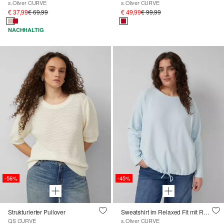
s.Oliver CURVE
s.Oliver CURVE
€ 37,99
€ 69,99
€ 49,99
€ 99,99
NACHHALTIG
-56%
-45%
Strukturierter Pullover
Sweatshirt im Relaxed Fit mit Rückenprint
QS CURVE
s.Oliver CURVE