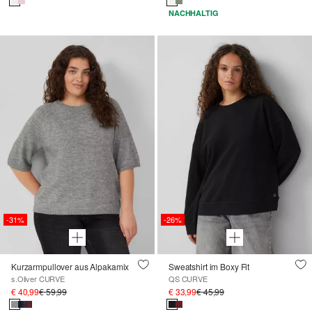
NACHHALTIG
-31%
-26%
Kurzarmpullover aus Alpakamix
Sweatshirt im Boxy Fit
s.Oliver CURVE
QS CURVE
€ 40,99
€ 59,99
€ 33,99
€ 45,99