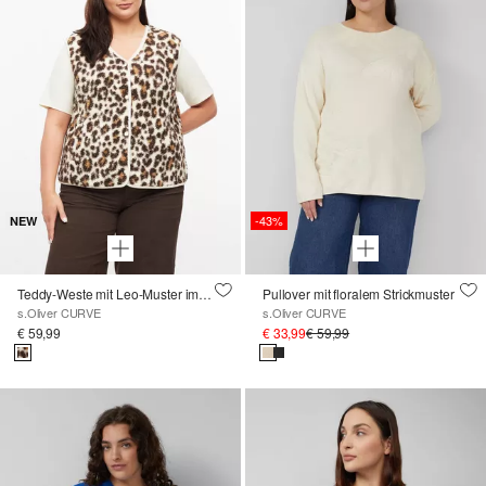
-43%
NEW
Teddy-Weste mit Leo-Muster im Relaxed Fit
Pullover mit floralem Strickmuster
s.Oliver CURVE
s.Oliver CURVE
€ 59,99
€ 33,99
€ 59,99