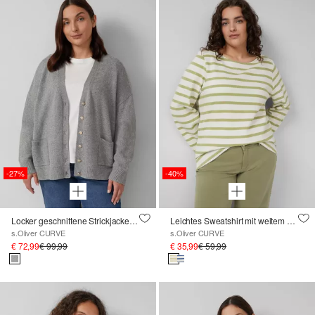
-27%
-40%
Locker geschnittene Strickjacke mit dekorativen Knöpfen
Leichtes Sweatshirt mit weitem Arm
s.Oliver CURVE
s.Oliver CURVE
€ 72,99
€ 99,99
€ 35,99
€ 59,99