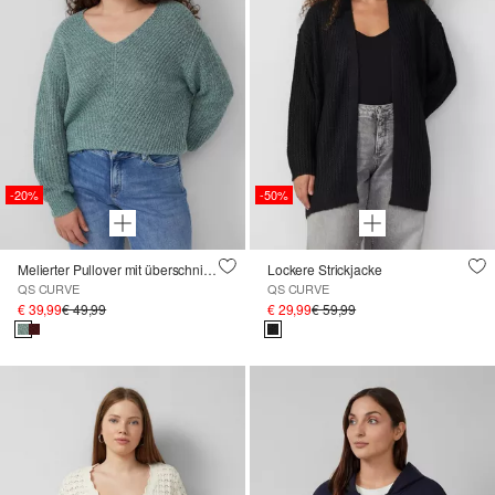
-20%
-50%
Melierter Pullover mit überschnittener Schulter
Lockere Strickjacke
QS CURVE
QS CURVE
€ 39,99
€ 49,99
€ 29,99
€ 59,99