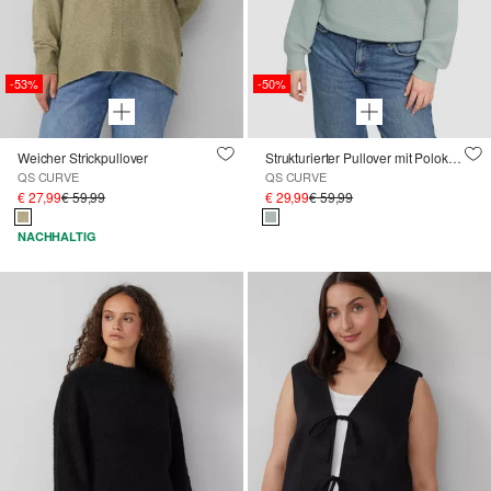
-53%
-50%
Weicher Strickpullover
Strukturierter Pullover mit Polokragen
QS CURVE
QS CURVE
€ 27,99
€ 59,99
€ 29,99
€ 59,99
NACHHALTIG