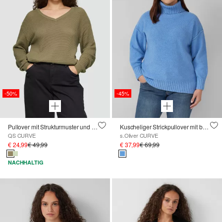
-50%
-45%
Pullover mit Strukturmuster und V-Ausschnitt
Kuscheliger Strickpullover mit breitem Rollkragen
QS CURVE
s.Oliver CURVE
€ 24,99
€ 49,99
€ 37,99
€ 69,99
NACHHALTIG