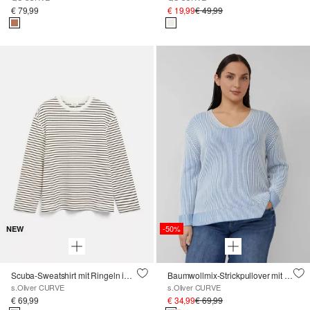
€ 79,99
€ 19,99
€ 49,99
-50%
NEW
Scuba-Sweatshirt mit Ringeln im Relaxed Fit
Baumwollmix-Strickpullover mit V-Ausschnitt
s.Oliver CURVE
s.Oliver CURVE
€ 69,99
€ 34,99
€ 69,99