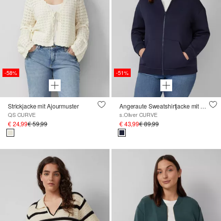
-58%
-51%
Strickjacke mit Ajourmuster
Angeraute Sweatshirtjacke mit Stickerei
QS CURVE
s.Oliver CURVE
€ 24,99
€ 59,99
€ 43,99
€ 89,99