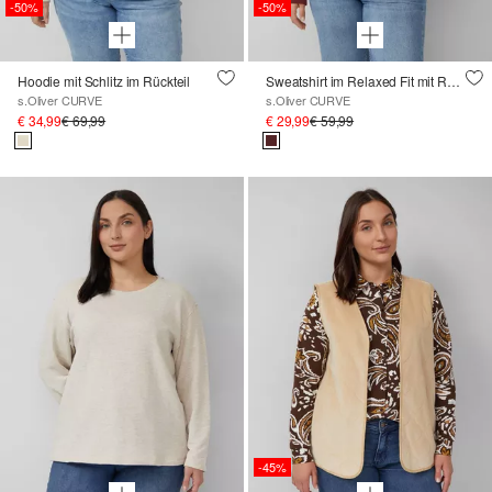
-50%
-50%
Hoodie mit Schlitz im Rückteil
Sweatshirt im Relaxed Fit mit Rollsaum
s.Oliver CURVE
s.Oliver CURVE
€ 34,99
€ 69,99
€ 29,99
€ 59,99
-45%