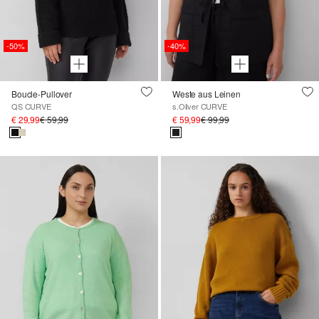
-50%
-40%
Boucle-Pullover
Weste aus Leinen
QS CURVE
s.Oliver CURVE
€ 29,99
€ 59,99
€ 59,99
€ 99,99