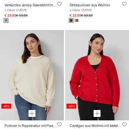
Verkürztes Jersey-Sweatshirt im Streifenmix
Strickpullover aus Wollmix
s.Oliver CURVE
s.Oliver CURVE
€ 29,99
€ 59,99
€ 33,99
€ 69,99
-45%
-50%
Pullover in Rippstruktur mit Fledermausärmeln
Cardigan aus Wollmix mit Metall-Knöpfen