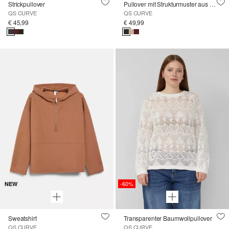
Strickpullover
Pullover mit Strukturmuster aus Viskosemix
QS CURVE
QS CURVE
€ 45,99
€ 49,99
-60%
NEW
Sweatshirt
Transparenter Baumwollpullover
QS CURVE
QS CURVE