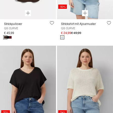
-50%
Strickpullover
Strickshirt mit Ajourmuster
QS CURVE
QS CURVE
€ 45,99
€ 24,99
€ 49,99
-50%
-54%