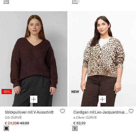
-50%
NEW
Strickpullover mit V-Ausschnitt
Cardigan mit Leo-Jacquardmuster
QS CURVE
s.Oliver CURVE
€ 24,99
€ 49,99
€ 69,99