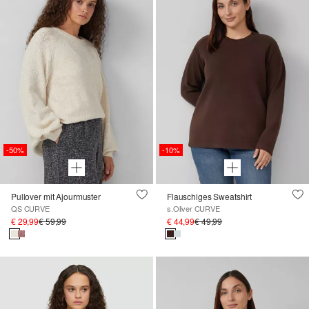
-50%
-10%
Pullover mit Ajourmuster
Flauschiges Sweatshirt
QS CURVE
s.Oliver CURVE
€ 29,99
€ 59,99
€ 44,99
€ 49,99