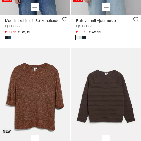
Modalmixshirt mit Spitzenblende
Pullover mit Ajourmuster
QS CURVE
QS CURVE
€ 17,99
€ 35,99
€ 20,99
€ 45,99
NEW