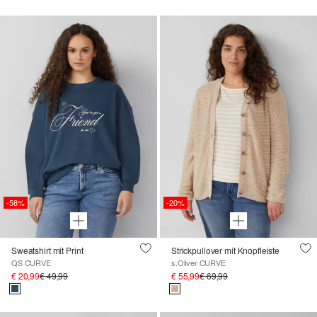
-58%
-20%
Sweatshirt mit Print
Strickpullover mit Knopfleiste
QS CURVE
s.Oliver CURVE
€ 20,99
€ 49,99
€ 55,99
€ 69,99