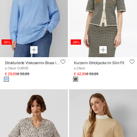
-50%
-28%
Strukturierte Viskosemix-Bluse im Relaxed Fit
Kurzarm-Strickjacke im Slim Fit
s.Oliver CURVE
s.Oliver
€ 29,99
€ 59,99
€ 42,99
€ 59,99