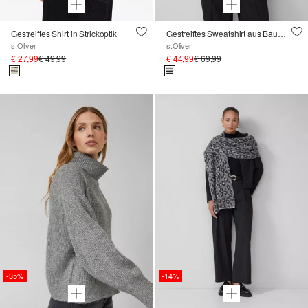
Gestreiftes Shirt in Strickoptik
Gestreiftes Sweatshirt aus Baumwollmix mit Kapuze
s.Oliver
s.Oliver
€ 27,99
€ 49,99
€ 44,99
€ 69,99
-35%
-14%