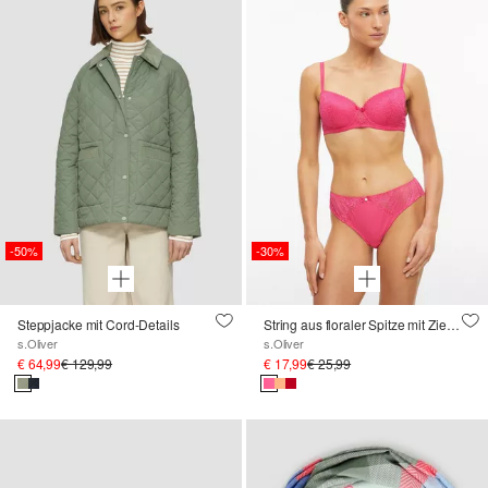
-50%
-30%
Steppjacke mit Cord-Details
String aus floraler Spitze mit Zierschleife
s.Oliver
s.Oliver
€ 64,99
€ 129,99
€ 17,99
€ 25,99