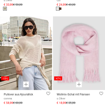
€ 33,99
€ 59,99
€ 24,99
€ 49,99
-15%
-47%
Pullover aus Ajourstrick
Wollmix-Schal mit Fransen
comma
s.Oliver
€ 58,99
€ 69,99
€ 18,99
€ 35,99