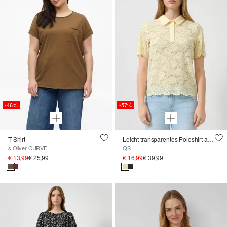
-46%
-57%
T-Shirt
Leicht transparentes Poloshirt aus Spitze
s.Oliver CURVE
QS
€ 13,99
€ 25,99
€ 16,99
€ 39,99