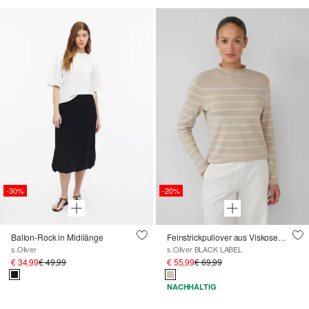
-30%
-20%
Ballon-Rock in Midilänge
Feinstrickpullover aus Viskosemix mit Glitzerstreifen
s.Oliver
s.Oliver BLACK LABEL
€ 34,99
€ 49,99
€ 55,99
€ 69,99
NACHHALTIG