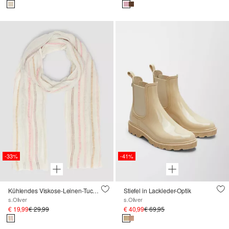
-33%
-41%
Kühlendes Viskose-Leinen-Tuch mit feinen Streifen
Stiefel in Lackleder-Optik
s.Oliver
s.Oliver
€ 19,99
€ 29,99
€ 40,99
€ 69,95