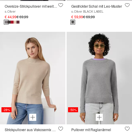
Oversize-Strickpullover mit weiten Ärmeln und Rollkragen
Gestrickter Schal mit Leo-Muster
s.Oliver
s.Oliver BLACK LABEL
€ 44,99
€ 69,99
€ 59,99
€ 69,99
-28%
-50%
Strickpullover aus Viskosemix mit Stehkragen
Pullover mit Raglanärmel