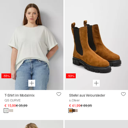
-55%
-53%
T-Shirt im Modalmix
Stiefel aus Veloursleder
QS CURVE
s.Oliver
€ 15,99
€ 35,99
€ 41,99
€ 89,95