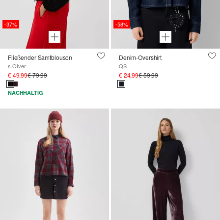
-37%
-58%
Fließender Samtblouson
Denim-Overshirt
s.Oliver
QS
€ 49,99
€ 79,99
€ 24,99
€ 59,99
NACHHALTIG