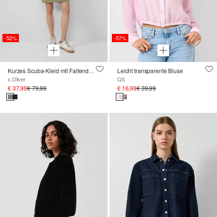
-52%
-57%
Kurzes Scuba-Kleid mit Faltendetail am Ärmel
Leicht transparente Bluse
s.Oliver
QS
€ 37,99
€ 79,99
€ 16,99
€ 39,99