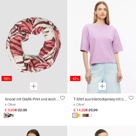
-56%
-42%
Snood mit Grafik-Print und leichtem Mustermix
T-Shirt aus Interlockjersey mit überschnittener Schulter
s.Oliver
s.Oliver
€ 9,99
€ 22,99
€ 14,99
€ 25,99
+1