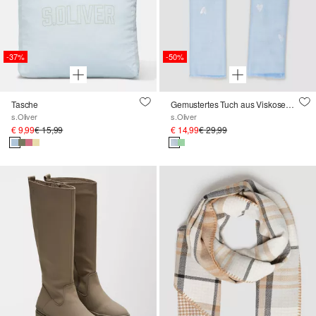
-37%
-50%
Tasche
Gemustertes Tuch aus Viskosemix
s.Oliver
s.Oliver
€ 9,99
€ 15,99
€ 14,99
€ 29,99