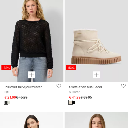
-52%
-53%
Pullover mit Ajourmuster
Stiefeletten aus Leder
QS
s.Oliver
€ 21,99
€ 45,99
€ 41,99
€ 89,95