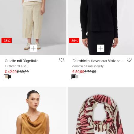
-38%
-36%
Culotte mit Bügelfalte
Feinstrickpullover aus Viskosemix mit Ziernaht
s.Oliver CURVE
comma casual identity
€ 42,99
€ 69,99
€ 50,99
€ 79,99