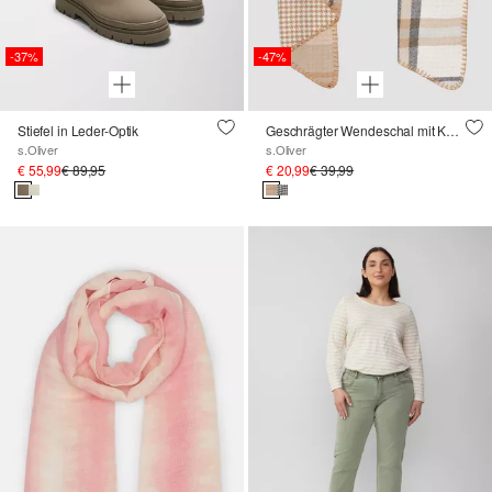
-37%
-47%
Stiefel in Leder-Optik
Geschrägter Wendeschal mit Karo- und Hahnentritt-Muster
s.Oliver
s.Oliver
€ 55,99
€ 89,95
€ 20,99
€ 39,99