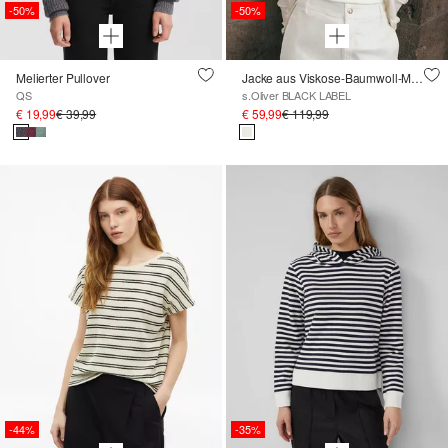
-50%
-50%
Melierter Pullover
Jacke aus Viskose-Baumwoll-Mix mit Fransen
QS
s.Oliver BLACK LABEL
€ 19,99
€ 39,99
€ 59,99
€ 119,99
-44%
-35%