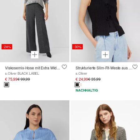
-24%
-30%
Viskosemix-Hose mit Extra Wide Leg und Reißverschluss
Strukturierte Slim-Fit-Weste aus Baumwollmix
s.Oliver BLACK LABEL
s.Oliver
€ 75,99
€ 99,99
€ 24,99
€ 35,99
NACHHALTIG