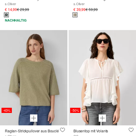
s.Oliver
s.Oliver
€ 14,99
€ 29,99
€ 39,99
€ 59,99
NACHHALTIG
-43%
-50%
Raglan-Strickpullover aus Bouclé
Blusentop mit Volants
s.Oliver
QS