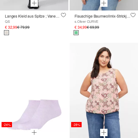
Langes Kleid aus Spitze ; Vanessa Mai
Flauschige Baumwollmix-Strickjacke
QS
s.Oliver CURVE
€ 32,99
€ 79,99
€ 34,99
€ 69,99
-24%
-28%