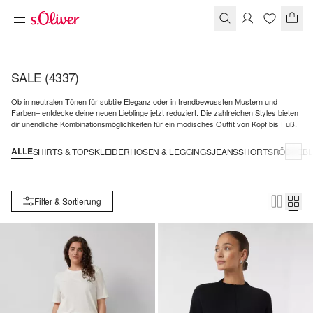
SALE
(4337)
Ob in neutralen Tönen für subtile Eleganz oder in trendbewussten Mustern und
Farben– entdecke deine neuen Lieblinge jetzt reduziert. Die zahlreichen Styles bieten
dir unendliche Kombinationsmöglichkeiten für ein modisches Outfit von Kopf bis Fuß.
ALLE
SHIRTS & TOPS
KLEIDER
HOSEN & LEGGINGS
JEANS
SHORTS
RÖCKE
B
Filter & Sortierung