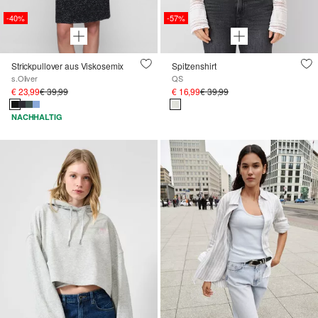
-40%
-57%
Strickpullover aus Viskosemix
Spitzenshirt
s.Oliver
QS
€ 23,99
€ 39,99
€ 16,99
€ 39,99
NACHHALTIG