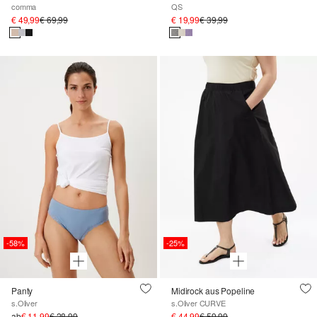
comma
QS
€ 49,99
€ 69,99
€ 19,99
€ 39,99
-58%
-25%
Panty
Midirock aus Popeline
s.Oliver
s.Oliver CURVE
ab
€ 11,99
€ 28,99
€ 44,99
€ 59,99