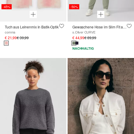
-45%
-50%
Tuch aus Leinenmix in Batik-Optik
Gewaschene Hose im Slim Fit aus Baumwollsatin
comma
s.Oliver CURVE
€ 21,99
€ 39,99
€ 44,99
€ 89,99
NACHHALTIG