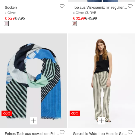
Socken
Top aus Viskosemix mit regulierbarem Bund
s.Oliver
s.Oliver CURVE
€ 5,99
€ 7,95
€ 32,99
€ 45,99
-50%
-33%
Feines Tuch aus recyceltem Polyester mit modischem Artwork-Print
Gestreifte Wide-Leg-Hose in Strickoptik