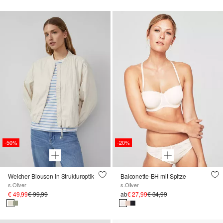
-50%
-20%
Weicher Blouson in Strukturoptik
Balconette-BH mit Spitze
s.Oliver
s.Oliver
€ 49,99
€ 99,99
ab
€ 27,99
€ 34,99