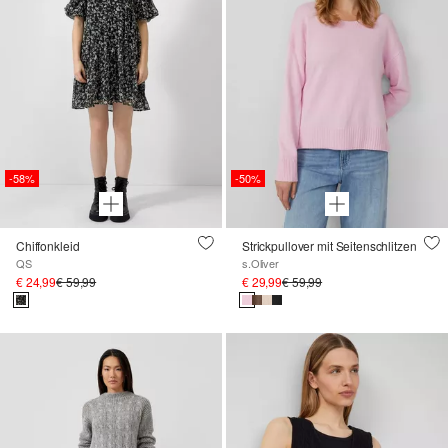
-58%
-50%
Chiffonkleid
Strickpullover mit Seitenschlitzen
QS
s.Oliver
€ 24,99
€ 59,99
€ 29,99
€ 59,99