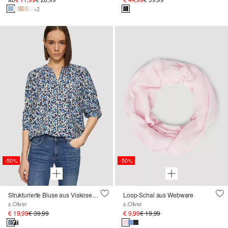
+2
-50%
-50%
Strukturierte Bluse aus Viskosemix
Loop-Schal aus Webware
s.Oliver
s.Oliver
€ 19,99
€ 39,99
€ 9,99
€ 19,99