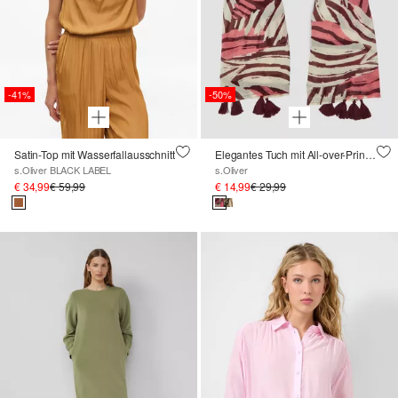
-41%
-50%
Satin-Top mit Wasserfallausschnitt
Elegantes Tuch mit All-over-Print und Quasten
s.Oliver BLACK LABEL
s.Oliver
€ 34,99
€ 59,99
€ 14,99
€ 29,99