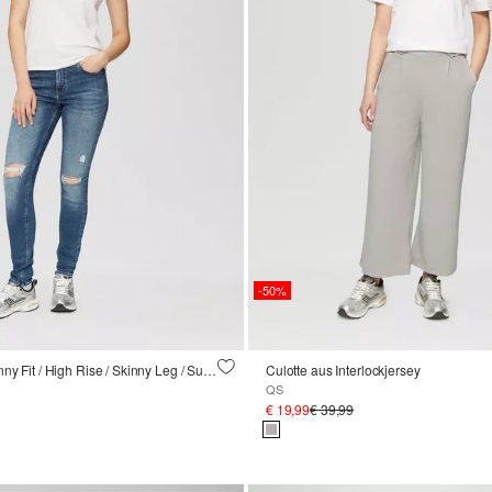
-50%
Jeans Sadie / Skinny Fit / High Rise / Skinny Leg / Superstretch / Destroyed Details
Culotte aus Interlockjersey
QS
€ 19,99
€ 39,99