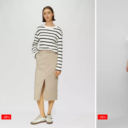
-28%
-33%