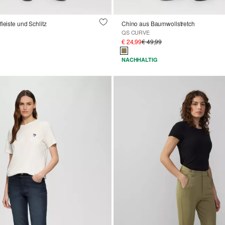
leiste und Schlitz
Chino aus Baumwollstretch
QS CURVE
€ 24,99
€ 49,99
NACHHALTIG