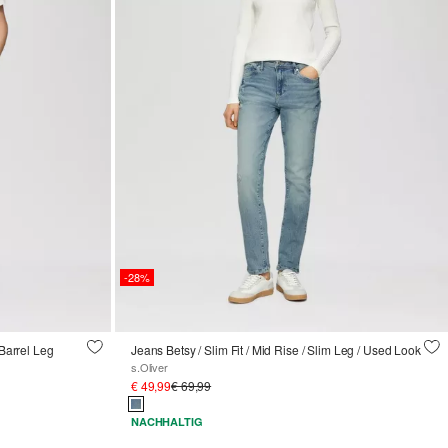
-28%
 Barrel Leg
Jeans Betsy / Slim Fit / Mid Rise / Slim Leg / Used Look
s.Oliver
€ 49,99
€ 69,99
NACHHALTIG