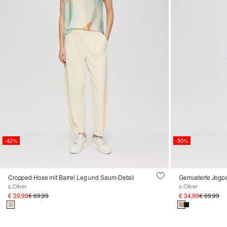
-42%
-50%
Cropped Hose mit Barrel Leg und Saum-Detail
Gemusterte Jogpa
s.Oliver
s.Oliver
€ 39,99
€ 69,99
€ 34,99
€ 69,99