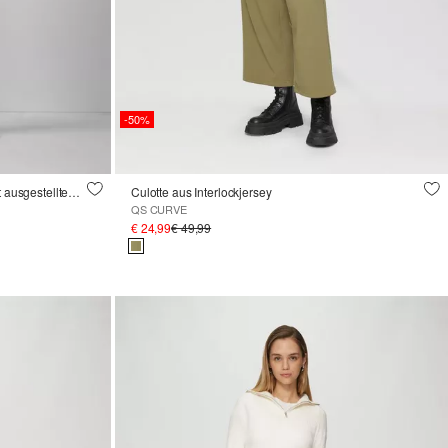
-50%
Elastische Hose aus Interlockjersey mit ausgestelltem Bein
Culotte aus Interlockjersey
QS CURVE
€ 24,99
€ 49,99