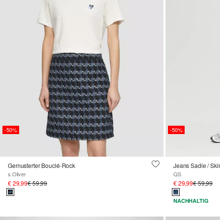
-50%
-50%
Gemusterter Bouclé-Rock
s.Oliver
QS
€ 29,99
€ 59,99
€ 29,99
€ 59,99
NACHHALTIG