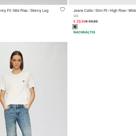
inny Fit / Mid Rise / Skinny Leg
Jeans Catie / Slim Fit / High Rise / Wi
QS
€ 29,99
€ 59,99
NACHHALTIG