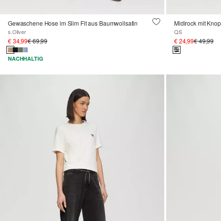
Gewaschene Hose im Slim Fit aus Baumwollsatin
Midirock mit Knopf
s.Oliver
QS
€ 34,99
€ 69,99
€ 24,99
€ 49,99
NACHHALTIG