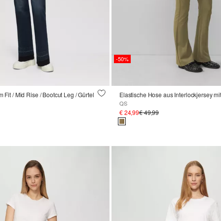
-50%
m Fit / Mid Rise / Bootcut Leg / Gürtel
QS
€ 24,99
€ 49,99