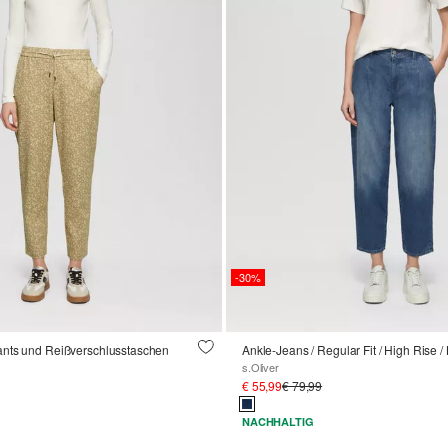
-30%
nts und Reißverschlusstaschen
Ankle-Jeans / Regular Fit / High Rise /
s.Oliver
€ 55,99
€ 79,99
NACHHALTIG