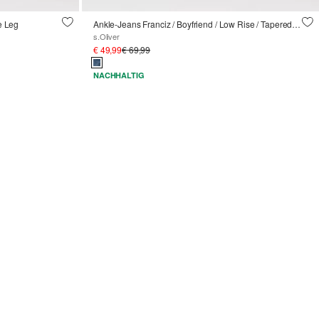
de Leg
Ankle-Jeans Franciz / Boyfriend / Low Rise / Tapered Leg
s.Oliver
€ 49,99
€ 69,99
NACHHALTIG