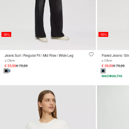
-30%
-50%
Jeans Suri / Regular Fit / Mid Rise / Wide Leg
Flared Jeans / Sli
s.Oliver
s.Oliver
€ 55,99
€ 79,99
€ 39,99
€ 79,99
NACHHALTIG