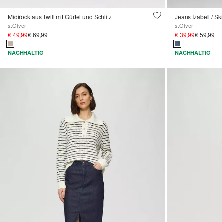
Midirock aus Twill mit Gürtel und Schlitz
Jeans Izabell / Sk
s.Oliver
s.Oliver
€ 49,99
€ 69,99
€ 39,99
€ 59,99
NACHHALTIG
NACHHALTIG