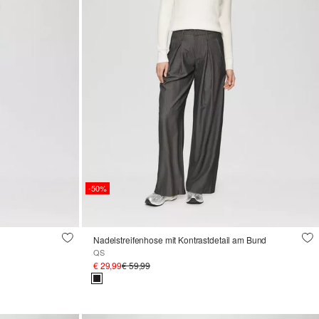
-50%
Nadelstreifenhose mit Kontrastdetail am Bund
QS
€ 29,99
€ 59,99