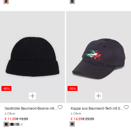
-40%
-50%
Gestrickte Baumwoll-Beanie mit Umschlag
Kappe aus Baumwoll-Twill mit Stickerei ; Wintersport-Kollektion
s.Oliver
s.Oliver
€ 11,99
€ 19,99
€ 14,99
€ 29,99
+2