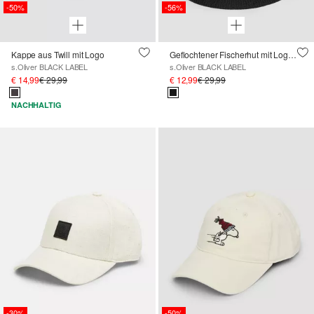
-50%
-56%
Kappe aus Twill mit Logo
Geflochtener Fischerhut mit Logo-Patch
s.Oliver BLACK LABEL
s.Oliver BLACK LABEL
€ 14,99
€ 29,99
€ 12,99
€ 29,99
NACHHALTIG
-30%
-50%