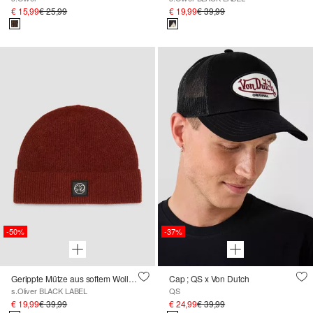
€ 15,99
€ 25,99
€ 19,99
€ 39,99
-50%
-37%
Gerippte Mütze aus softem Wollmix
Cap ; QS x Von Dutch
s.Oliver BLACK LABEL
QS
€ 19,99
€ 39,99
€ 24,99
€ 39,99