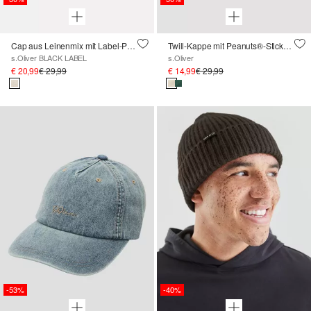
Cap aus Leinenmix mit Label-Patch
Twill-Kappe mit Peanuts®-Stickerei
s.Oliver BLACK LABEL
s.Oliver
€ 20,99
€ 29,99
€ 14,99
€ 29,99
-53%
-40%