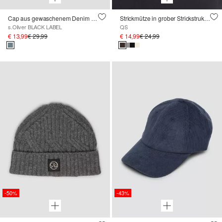
Cap aus gewaschenem Denim mit Logo
Strickmütze in grober Strickstruktur mir Logo
s.Oliver BLACK LABEL
QS
€ 13,99
€ 29,99
€ 14,99
€ 24,99
-50%
-43%