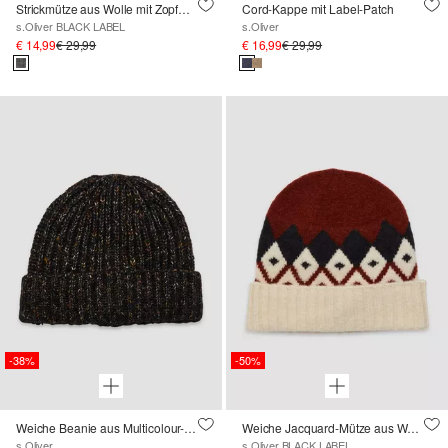
Strickmütze aus Wolle mit Zopfmuster
Cord-Kappe mit Label-Patch
s.Oliver BLACK LABEL
s.Oliver
€ 14,99
€ 29,99
€ 16,99
€ 29,99
-38%
-50%
Weiche Beanie aus Multicolour-Melange
Weiche Jacquard-Mütze aus Wollmix
s.Oliver
s.Oliver BLACK LABEL