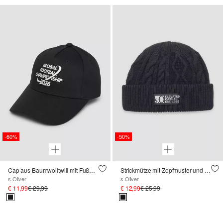
-60%
-50%
Cap aus Baumwolltwill mit Fußball-Motiv
Strickmütze mit Zopfmuster und Fleece-Futter
s.Oliver
s.Oliver
€ 11,99
€ 29,99
€ 12,99
€ 25,99