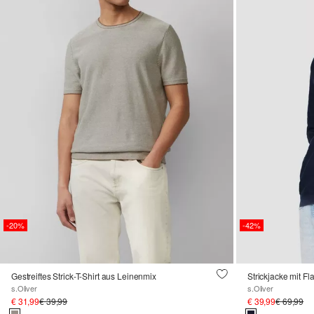
-20%
-42%
Gestreiftes Strick-T-Shirt aus Leinenmix
Strickjacke mit F
s.Oliver
s.Oliver
€ 31,99
€ 39,99
€ 39,99
€ 69,99