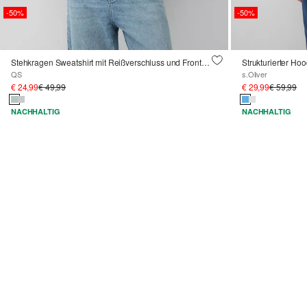
-50%
-50%
Stehkragen Sweatshirt mit Reißverschluss und Frontprint
QS
s.Oliver
€ 24,99
€ 49,99
€ 29,99
€ 59,99
NACHHALTIG
NACHHALTIG