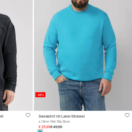
-48%
kt
Sweatshirt mit Label-Stickerei
s.Oliver Men Big Sizes
€ 25,99
€ 49,99