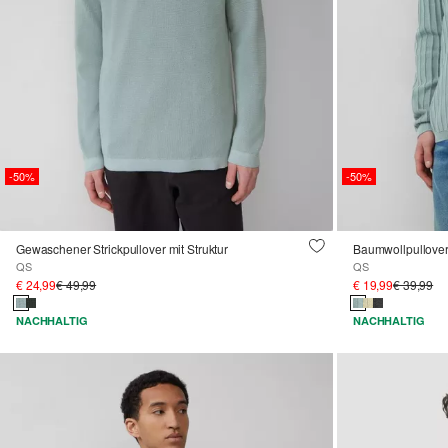
-50%
-50%
Gewaschener Strickpullover mit Struktur
Baumwollpullover 
QS
QS
€ 24,99
€ 49,99
€ 19,99
€ 39,99
NACHHALTIG
NACHHALTIG