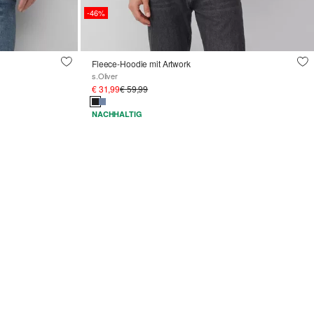
-46%
Fleece-Hoodie mit Artwork
s.Oliver
€ 31,99
€ 59,99
NACHHALTIG