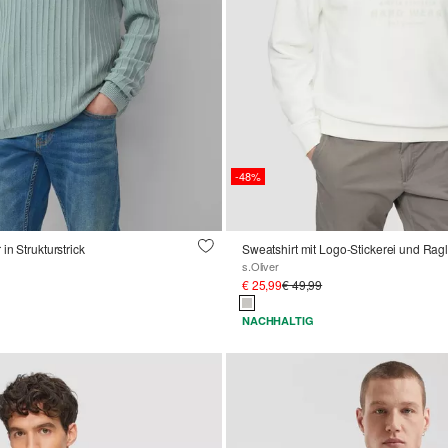
-48%
in Strukturstrick
Sweatshirt mit Logo-Stickerei und Ra
s.Oliver
€ 25,99
€ 49,99
NACHHALTIG