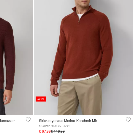
-43%
kturmuster
Stricktroyer aus Merino-Kaschmir-Mix
s.Oliver BLACK LABEL
€ 67,99
€ 119,99