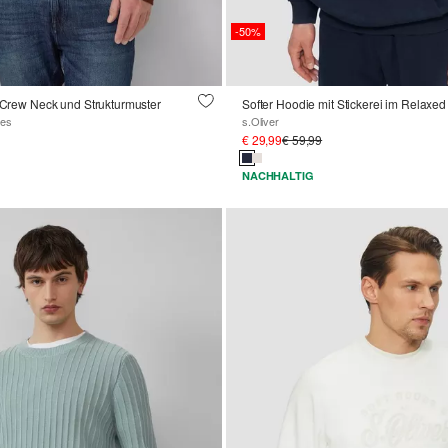
-50%
t Crew Neck und Strukturmuster
Softer Hoodie mit Stickerei im Relaxed 
zes
s.Oliver
€ 29,99
€ 59,99
NACHHALTIG