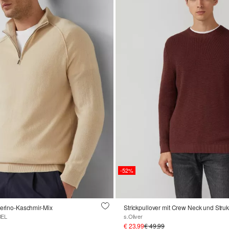
-52%
Merino-Kaschmir-Mix
Strickpullover mit Crew Neck und Stru
BEL
s.Oliver
€ 23,99
€ 49,99