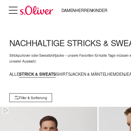
DAMEN
HERREN
KINDER
NACHHALTIGE STRICKS & SW
Strickpullover oder Sweatshirtjacke – unsere Favoriten für kalte Tage müssen 
unserer Auswahl.
ALLE
STRICK & SWEATS
SHIRTS
JACKEN & MÄNTEL
HEMDEN
JE
Filter & Sortierung
Paused • Muted