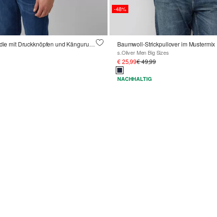
-48%
Strukturierter Hoodie mit Druckknöpfen und Kängurutasche
Baumwoll-Strickpullover im Mustermix
s.Oliver Men Big Sizes
€ 25,99
€ 49,99
NACHHALTIG