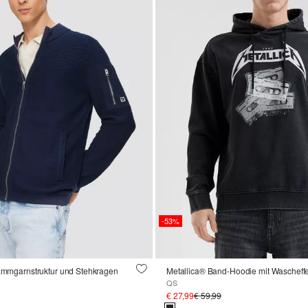
-53%
lammgarnstruktur und Stehkragen
Metallica® Band-Hoodie mit Wascheffe
QS
€ 27,99
€ 59,99