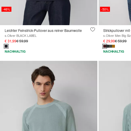
-46%
-50%
Leichter Feinstrick-Pullover aus reiner Baumwolle
Strickpullover mi
s.Oliver BLACK LABEL
s.Oliver Men Big Si
€ 31,99
€ 59,99
€ 29,99
€ 59,99
NACHHALTIG
NACHHALTIG