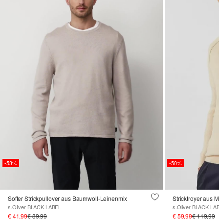
-53%
-50%
Softer Strickpullover aus Baumwoll-Leinenmix
Stricktroyer aus 
s.Oliver BLACK LABEL
s.Oliver BLACK LA
€ 41,99
€ 89,99
€ 59,99
€ 119,99