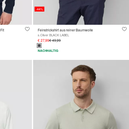
-44%
Fit
Feinstrickshirt aus reiner Baumwolle
s.Oliver BLACK LABEL
€ 27,99
€ 49,99
NACHHALTIG