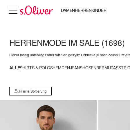
DAMEN
HERREN
KINDER
HERRENMODE IM SALE
(1698)
Lieber lässig unterwegs oder raffiniert gestylt? Entdecke je nach deiner Präfer
ALLE
SHIRTS & POLOS
HEMDEN
JEANS
HOSEN
BERMUDAS
STRI
Filter & Sortierung