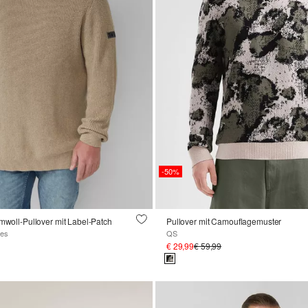
-50%
umwoll-Pullover mit Label-Patch
Pullover mit Camouflagemuster
zes
QS
€ 29,99
€ 59,99