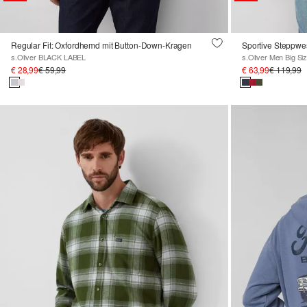
Regular Fit: Oxfordhemd mit Button-Down-Kragen
Sportive Steppwes
s.Oliver BLACK LABEL
s.Oliver Men Big Si
€ 28,99
€ 59,99
€ 63,99
€ 119,99