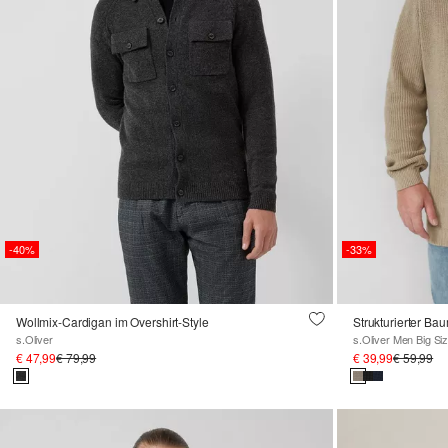
-40%
-33%
Wollmix-Cardigan im Overshirt-Style
Strukturierter Ba
s.Oliver
s.Oliver Men Big Si
€ 47,99
€ 79,99
€ 39,99
€ 59,99