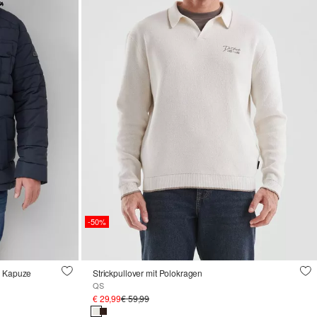
-50%
r Kapuze
Strickpullover mit Polokragen
QS
€ 29,99
€ 59,99