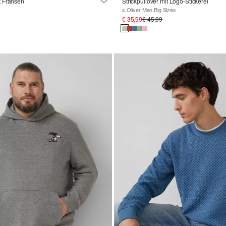
t Fransen
Strickpullover mit Logo-Stickerei
s.Oliver Men Big Sizes
€ 35,99
€ 45,99