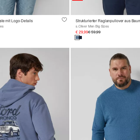
te mit Logo-Details
zes
s.Oliver Men Big Sizes
€ 29,99
€ 59,99