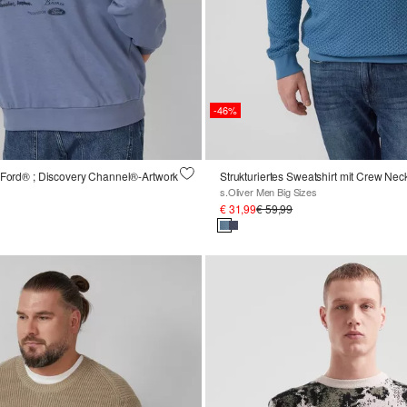
-46%
t Ford® ; Discovery Channel®-Artwork
Strukturiertes Sweatshirt mit Crew Nec
s.Oliver Men Big Sizes
€ 31,99
€ 59,99