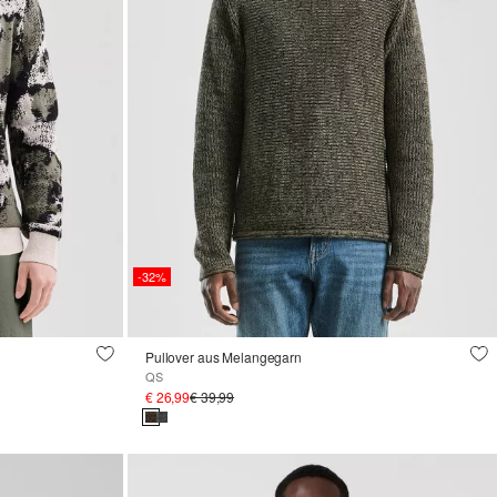
-32%
Pullover aus Melangegarn
QS
€ 26,99
€ 39,99