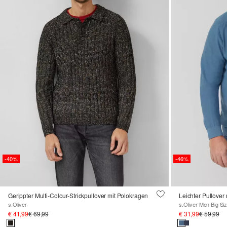
-40%
-46%
Gerippter Multi-Colour-Strickpullover mit Polokragen
Leichter Pullover
s.Oliver
s.Oliver Men Big Si
€ 41,99
€ 69,99
€ 31,99
€ 59,99