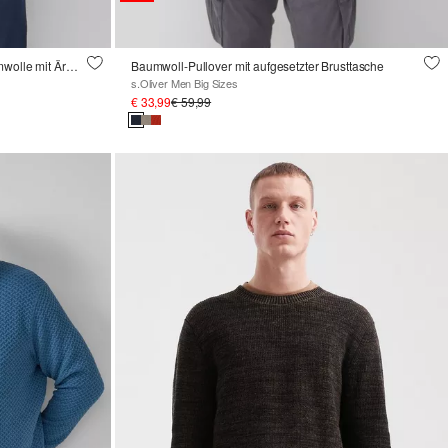
Strukturierter Raglanpullover aus Baumwolle mit Ärmeltasche
Baumwoll-Pullover mit aufgesetzter Brusttasche
s.Oliver Men Big Sizes
€ 33,99
€ 59,99