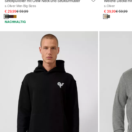
Strickpullover mit Crew Neck und Strukturmuster
Weiche Decke mi
s.Oliver Men Big Sizes
s.Oliver
€ 29,99
€ 59,99
€ 39,99
€ 59,99
NACHHALTIG