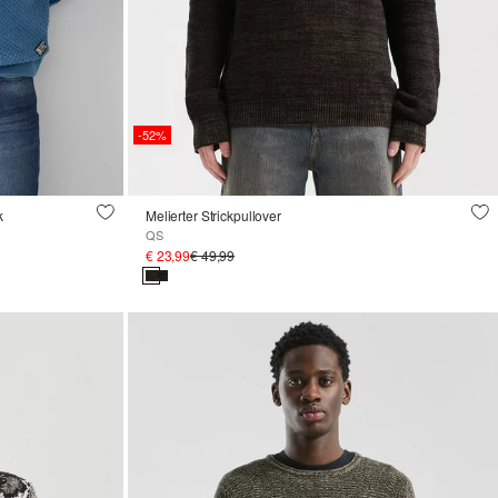
-52%
k
Melierter Strickpullover
QS
€ 23,99
€ 49,99