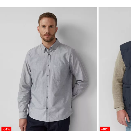
-51%
-46%