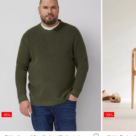
-50%
-33%