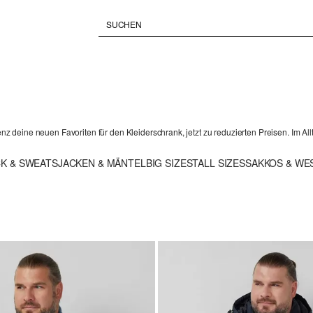
enz deine neuen Favoriten für den Kleiderschrank, jetzt zu reduzierten Preisen. Im All
CK & SWEATS
JACKEN & MÄNTEL
BIG SIZES
TALL SIZES
SAKKOS & WE