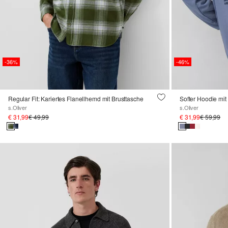
-36%
-46%
Regular Fit: Kariertes Flanellhemd mit Brusttasche
Softer Hoodie mi
s.Oliver
s.Oliver
€ 31,99
€ 49,99
€ 31,99
€ 59,99