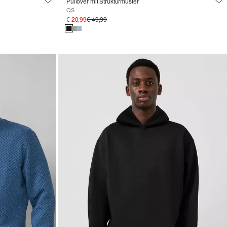
Pullover mit Strukturmuster
QS
€ 20,99
€ 49,99