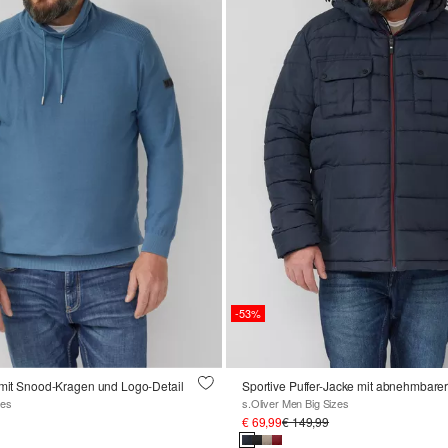
-53%
 mit Snood-Kragen und Logo-Detail
Sportive Puffer-Jacke mit abnehmbare
zes
s.Oliver Men Big Sizes
€ 69,99
€ 149,99