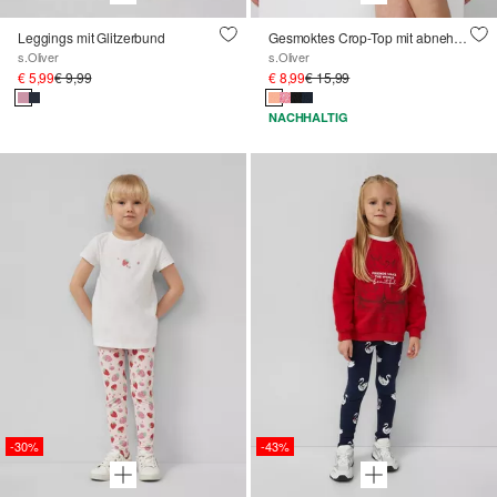
Leggings mit Glitzerbund
Gesmoktes Crop-Top mit abnehmbaren Spaghettiträgern
s.Oliver
s.Oliver
€ 5,99
€ 9,99
€ 8,99
€ 15,99
NACHHALTIG
-30%
-43%