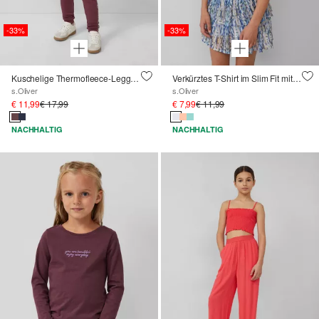
-33%
-33%
Kuschelige Thermofleece-Leggings mit Glitzerprint
Verkürztes T-Shirt im Slim Fit mit Wellensaum
s.Oliver
s.Oliver
€ 11,99
€ 17,99
€ 7,99
€ 11,99
NACHHALTIG
NACHHALTIG