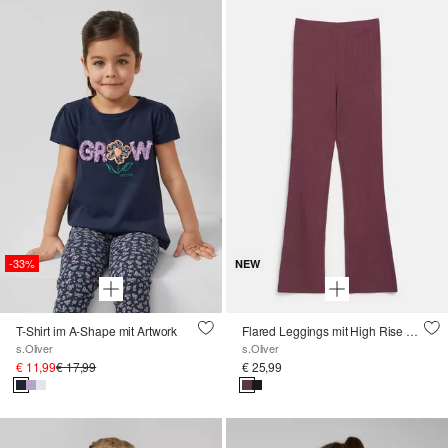
-33%
NEW
T-Shirt im A-Shape mit Artwork
Flared Leggings mit High Rise und Rippstruktur
s.Oliver
s.Oliver
€ 11,99
€ 17,99
€ 25,99