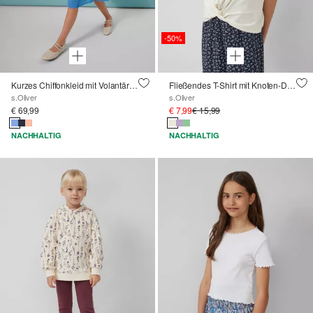
-50%
Kurzes Chiffonkleid mit Volantärmeln und Bindegürtel
Fließendes T-Shirt mit Knoten-Detail und leichtem Glanz
s.Oliver
s.Oliver
€ 69,99
€ 7,99
€ 15,99
NACHHALTIG
NACHHALTIG