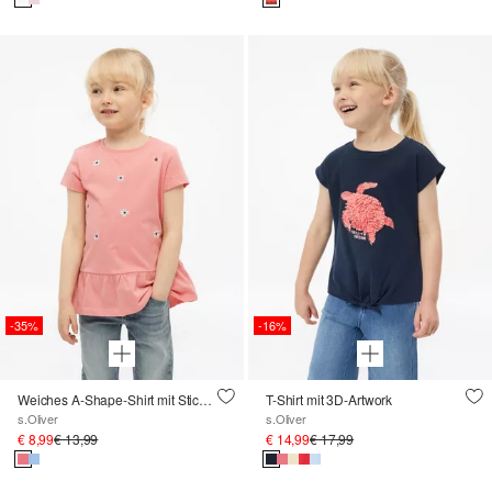
-35%
-16%
Weiches A-Shape-Shirt mit Stickerei
T-Shirt mit 3D-Artwork
s.Oliver
s.Oliver
€ 8,99
€ 13,99
€ 14,99
€ 17,99