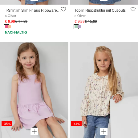
T-Shirt im Slim Fit aus Rippware mit Cut-outs
Top in Rippstruktur mit Cut-outs
s.Oliver
s.Oliver
€ 9,99
€ 17,99
€ 9,99
€ 15,99
NACHHALTIG
-35%
-44%