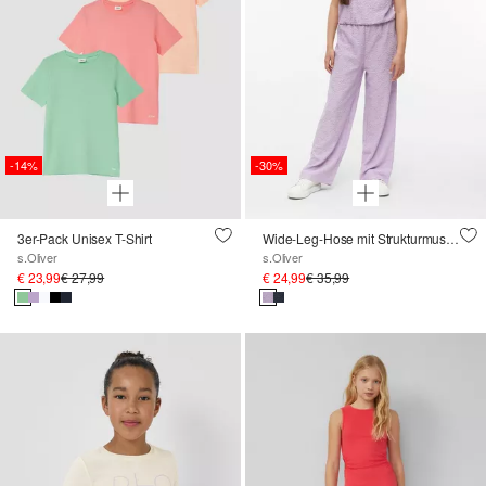
-14%
-30%
3er-Pack Unisex T-Shirt
Wide-Leg-Hose mit Strukturmuster
s.Oliver
s.Oliver
€ 23,99
€ 27,99
€ 24,99
€ 35,99