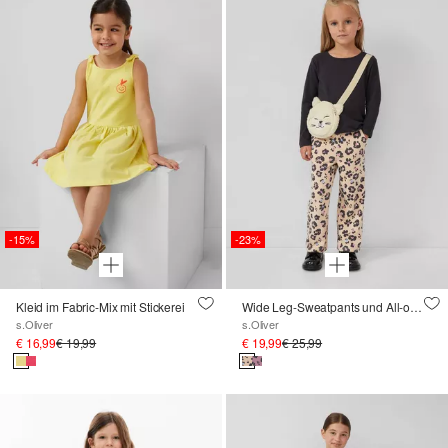
-15%
-23%
Kleid im Fabric-Mix mit Stickerei
Wide Leg-Sweatpants und All-over-Print
s.Oliver
s.Oliver
€ 16,99
€ 19,99
€ 19,99
€ 25,99