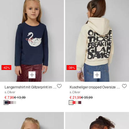
-42%
-38%
Langarmshirt mit Glitzerprint im Loose Fit
Kuscheliger cropped Oversize Hoodie mit Print
s.Oliver
s.Oliver
€ 7,99
€ 13,99
€ 21,99
€ 35,99