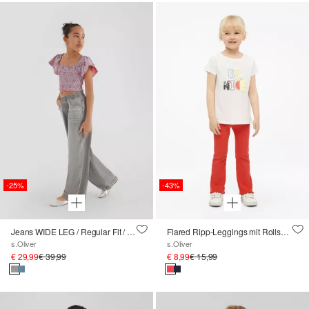
-25%
-43%
Jeans WIDE LEG / Regular Fit / High Rise / Wide Leg / Elastikbund
Flared Ripp-Leggings mit Rollsaum
s.Oliver
s.Oliver
€ 29,99
€ 39,99
€ 8,99
€ 15,99