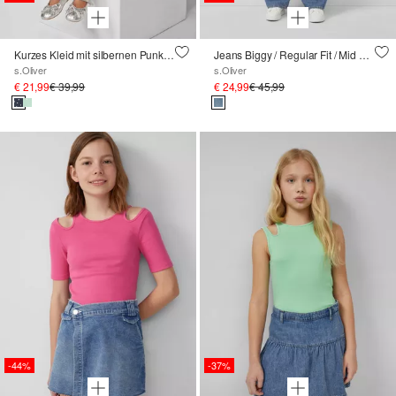
Kurzes Kleid mit silbernen Punkten und Gürtel
Jeans Biggy / Regular Fit / Mid Rise / Wide Leg
s.Oliver
s.Oliver
€ 21,99
€ 39,99
€ 24,99
€ 45,99
-44%
-37%