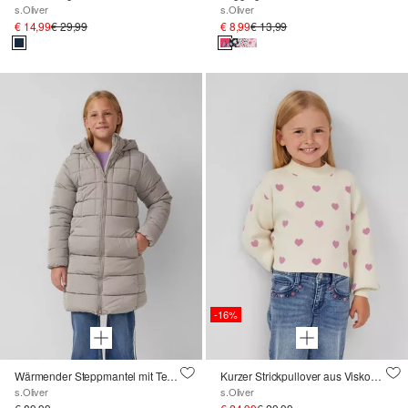
s.Oliver
s.Oliver
€ 14,99
€ 29,99
€ 8,99
€ 13,99
-16%
Wärmender Steppmantel mit Teddyplüsch-Futter
Kurzer Strickpullover aus Viskosemix im Loose Fit
s.Oliver
s.Oliver