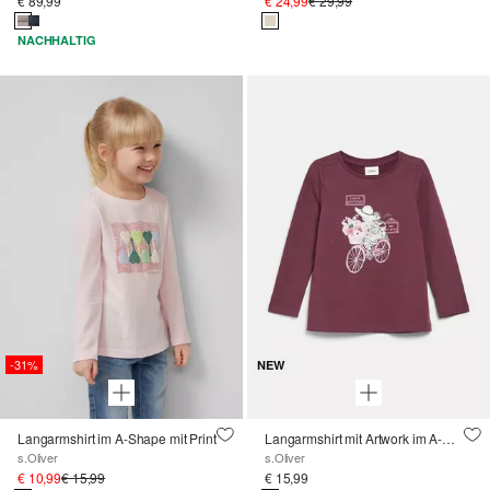
€ 89,99
€ 24,99
€ 29,99
NACHHALTIG
-31%
NEW
Langarmshirt im A-Shape mit Print
Langarmshirt mit Artwork im A-Shape
s.Oliver
s.Oliver
€ 10,99
€ 15,99
€ 15,99