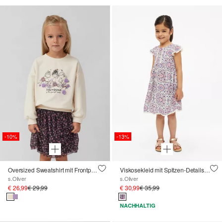
-10%
-13%
Oversized Sweatshirt mit Frontprint und Blüten-Applikation
Viskosekleid mit Spitzen-Details und Teilungsnaht
s.Oliver
s.Oliver
€ 26,99
€ 29,99
€ 30,99
€ 35,99
NACHHALTIG