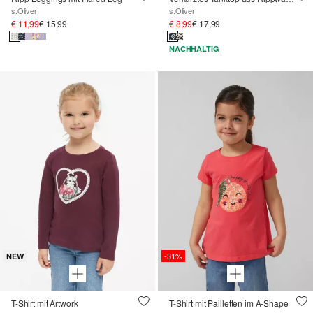
s.Oliver
s.Oliver
€ 11,99
€ 15,99
€ 8,99
€ 17,99
NACHHALTIG
-31%
NEW
T-Shirt mit Artwork
T-Shirt mit Pailletten im A-Shape