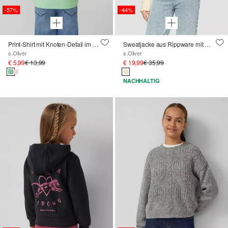
-57%
-44%
Print-Shirt mit Knoten-Detail im Loose Fit
Sweatjacke aus Rippware mit Wellensaum und Zwei-Wege-Reißverschluss
s.Oliver
s.Oliver
€ 5,99
€ 13,99
€ 19,99
€ 35,99
NACHHALTIG