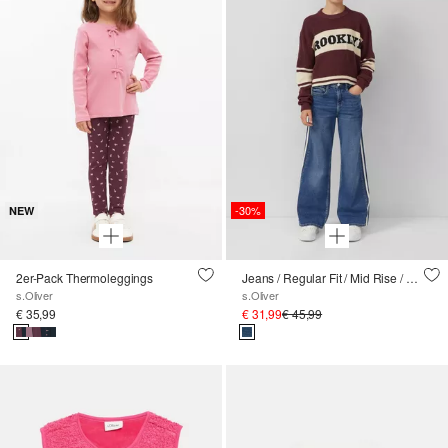
-30%
NEW
2er-Pack Thermoleggings
Jeans / Regular Fit / Mid Rise / Wide Leg / Kontrast-Streifen
s.Oliver
s.Oliver
€ 35,99
€ 31,99
€ 45,99