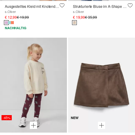
Ausgestelltes Kleid mit Knotendetail und Stickerei
Strukturierte Bluse im A-Shape mit Bubikragen und Spitze
s.Oliver
s.Oliver
€ 12,99
€ 19,99
€ 19,99
€ 35,99
NACHHALTIG
-45%
NEW