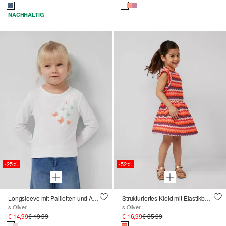
NACHHALTIG
-25%
-52%
Longsleeve mit Pailletten und Applikation
Strukturiertes Kleid mit Elastikbund
s.Oliver
s.Oliver
€ 14,99
€ 19,99
€ 16,99
€ 35,99