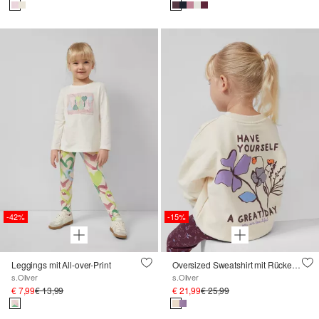
-42%
-15%
Leggings mit All-over-Print
Oversized Sweatshirt mit Rückenprint und kuscheliger Innenseite
s.Oliver
s.Oliver
€ 7,99
€ 13,99
€ 21,99
€ 25,99