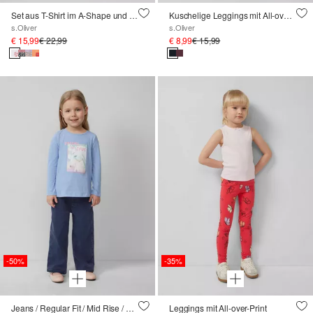
Set aus T-Shirt im A-Shape und Leggings mit All-over-Print
Kuschelige Leggings mit All-over-Print
s.Oliver
s.Oliver
€ 15,99
€ 22,99
€ 8,99
€ 15,99
-50%
-35%
Jeans / Regular Fit / Mid Rise / Wide Leg
Leggings mit All-over-Print