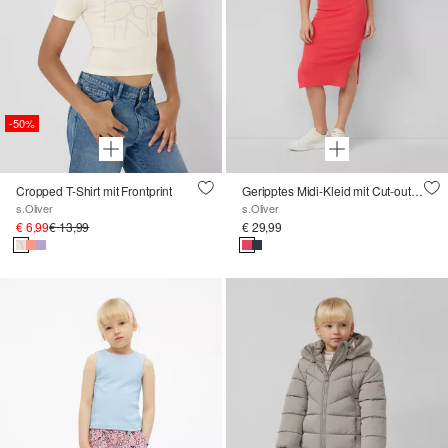
-50%
Cropped T-Shirt mit Frontprint
Geripptes Midi-Kleid mit Cut-out und Schlitz
s.Oliver
s.Oliver
€ 6,99
€ 13,99
€ 29,99