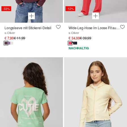
-33%
-12%
Longsleeve mit Stickerei-Detail
Wide-Leg-Hose im Loose Fit aus Viskose
s.Oliver
s.Oliver
€ 7,99
€ 11,99
€ 34,99
€ 39,99
NACHHALTIG