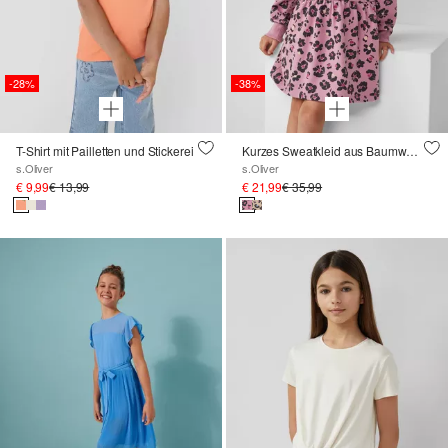
-28%
-38%
T-Shirt mit Pailletten und Stickerei
Kurzes Sweatkleid aus Baumwollmix mit All-over-Print
s.Oliver
s.Oliver
€ 9,99
€ 13,99
€ 21,99
€ 35,99