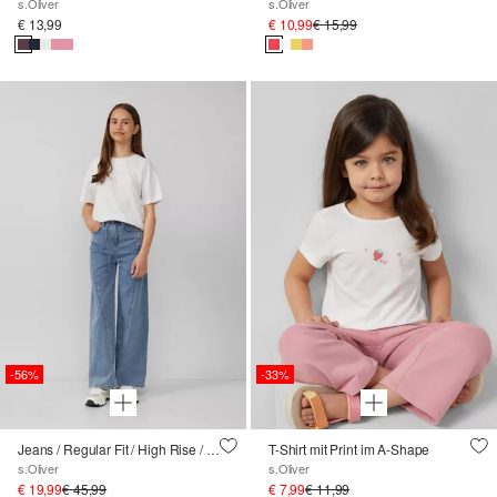
s.Oliver
s.Oliver
€ 13,99
€ 10,99
€ 15,99
-56%
-33%
Jeans / Regular Fit / High Rise / Wide Leg / Waschung / Textilgürtel
T-Shirt mit Print im A-Shape
s.Oliver
s.Oliver
€ 19,99
€ 45,99
€ 7,99
€ 11,99