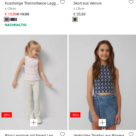
Kuschelige Thermofleece-Leggings mit All-over-Print
Skort aus Velours
s.Oliver
s.Oliver
€ 10,99
€ 19,99
€ 35,99
NACHHALTIG
-25%
-50%
Ripp-Leggings mit Flared Leg
Verkürztes Tanktop aus Rippware im Slim Fit