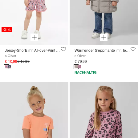
-31%
Jersey-Shorts mit All-over-Print und Spitzen-Detail
Wärmender Steppmantel mit Teddyplüsch-Futter
s.Oliver
s.Oliver
€ 10,99
€ 15,99
€ 79,99
NACHHALTIG