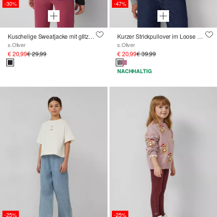
-30%
-47%
Kuschelige Sweatjacke mit glitzerndem Rückenprint
Kurzer Strickpullover im Loose Fit mit Zopfmuster
s.Oliver
s.Oliver
€ 20,99
€ 29,99
€ 20,99
€ 39,99
NACHHALTIG
-25%
-25%