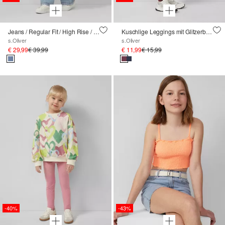
Jeans / Regular Fit / High Rise / Wide Leg / Elastikbund
Kuschlige Leggings mit Glitzerbund und Artwork
s.Oliver
s.Oliver
€ 29,99
€ 39,99
€ 11,99
€ 15,99
-40%
-43%