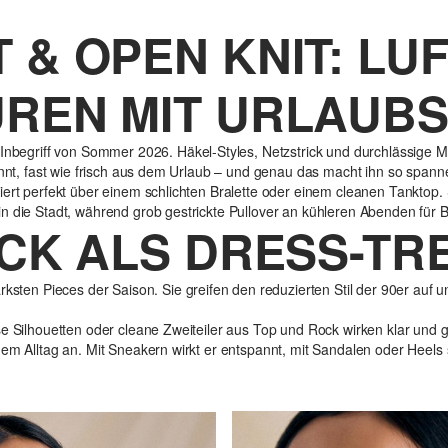
& OPEN KNIT: LUF
REN MIT URLAUBS
Inbegriff von Sommer 2026. Häkel-Styles, Netzstrick und durchlässige Mat
annt, fast wie frisch aus dem Urlaub – und genau das macht ihn so spanne
iert perfekt über einem schlichten Bralette oder einem cleanen Tanktop. 
n die Stadt, während grob gestrickte Pullover an kühleren Abenden für 
ICK ALS DRESS-TR
ksten Pieces der Saison. Sie greifen den reduzierten Stil der 90er auf u
se Silhouetten oder cleane Zweiteiler aus Top und Rock wirken klar und g
em Alltag an. Mit Sneakern wirkt er entspannt, mit Sandalen oder Heels s