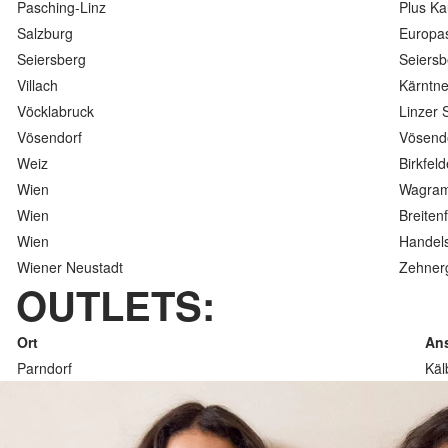
Pasching-Linz
Plus Ka
Salzburg
Europas
Seiersberg
Seiersb
Villach
Kärntne
Vöcklabruck
Linzer S
Vösendorf
Vösendo
Weiz
Birkfeld
Wien
Wagram
Wien
Breiten
Wien
Handels
Wiener Neustadt
Zehnerg
OUTLETS:
Ort
Ans
Parndorf
Käl