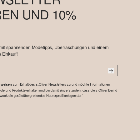
EN UND 10%
 mit spannenden Modetipps, Überraschungen und einem
 Einkauf!
zum Erhalt des s.Oliver Newsletters zu und möchte Informationen
nweisen
te und Produkte erhalten und bin damit einverstanden, dass die s.Oliver Bernd
ck ein geräteübergreifendes Nutzerprofil anlegen darf.