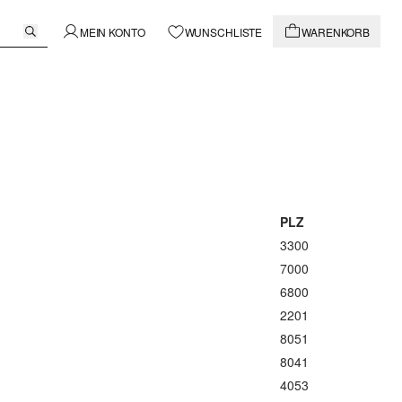
MEIN KONTO
WUNSCHLISTE
WARENKORB
PLZ
3300
7000
6800
2201
8051
8041
4053