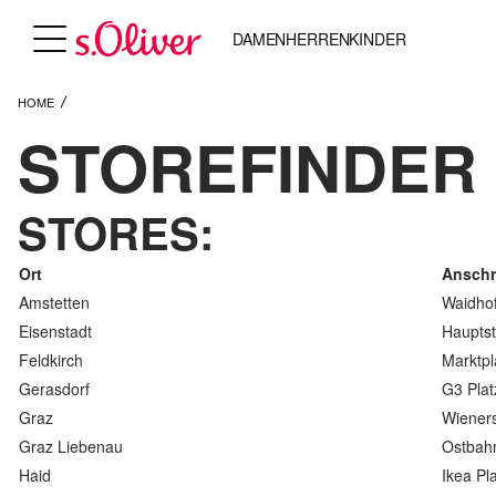
DAMEN
HERREN
KINDER
HOME
STOREFINDER
STORES:
Ort
Anschri
Amstetten
Waidhof
Eisenstadt
Hauptst
Feldkirch
Marktpl
Gerasdorf
G3 Plat
Graz
Wiener
Graz Liebenau
Ostbahn
Haid
Ikea Pl