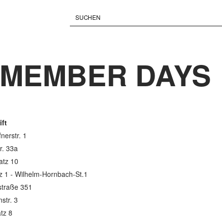
 MEMBER DAYS
ft
nerstr. 1
r. 33a
atz 10
z 1 - Wilhelm-Hornbach-St.1
straße 351
str. 3
atz 8