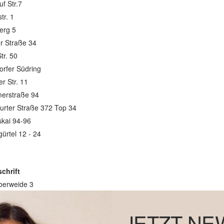
uf Str.7
tr. 1
erg 5
r Straße 34
tr. 50
rfer Südring
er Str. 11
erstraße 94
furter Straße 372 Top 34
kai 94-96
ürtel 12 - 24
chrift
berweide 3
JETZT NE