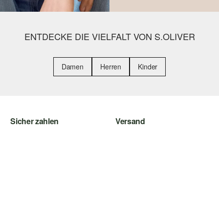
ENTDECKE DIE VIELFALT VON S.OLIVER
Damen
Herren
Kinder
Sicher zahlen
Versand
Rechnung
Sendungsverfolgung
Kreditkarte
Post AT
PayPal
Klarna
SSL-Verschlüsselung