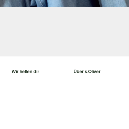
Wir helfen dir
Über s.Oliver
Hilfe & FAQ
Newsletter
Größenberatung
s.Oliver Card
Rückgabe
Digitale Geschenkkarte
Top-Kategorien
s.Oliver Group
Career