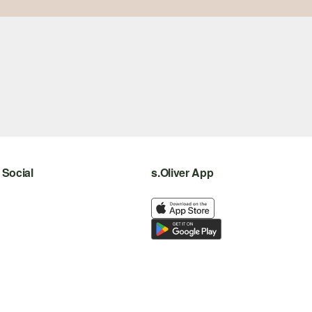
Social
s.Oliver App
instagram
facebook
pinterest
youtube