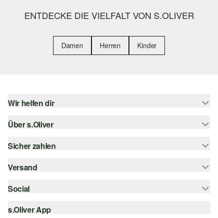
ENTDECKE DIE VIELFALT VON S.OLIVER
Damen
Herren
Kinder
Wir helfen dir
Über s.Oliver
Hilfe & FAQ
Größenberatung
Sicher zahlen
Newsletter
Rückgabe
s.Oliver Card
Versand
Rechnung
Top-Kategorien
Digitale Geschenkkarte
Kreditkarte
Social
Sendungsverfolgung
s.Oliver Group
PayPal
Post AT
s.Oliver App
instagram
Career
Klarna