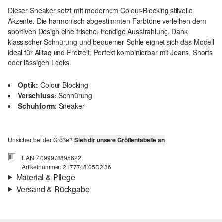
Dieser Sneaker setzt mit modernem Colour-Blocking stilvolle
Akzente. Die harmonisch abgestimmten Farbtöne verleihen dem
sportiven Design eine frische, trendige Ausstrahlung. Dank
klassischer Schnürung und bequemer Sohle eignet sich das Modell
ideal für Alltag und Freizeit. Perfekt kombinierbar mit Jeans, Shorts
oder lässigen Looks.
Optik:
Colour Blocking
Verschluss:
Schnürung
Schuhform:
Sneaker
Unsicher bei der Größe?
Sieh dir unsere Größentabelle an
EAN: 4099978895622
Artikelnummer: 2177748.05D2.36
Material & Pflege
Versand & Rückgabe
Material:
Synthetik
Versandinfortmationen