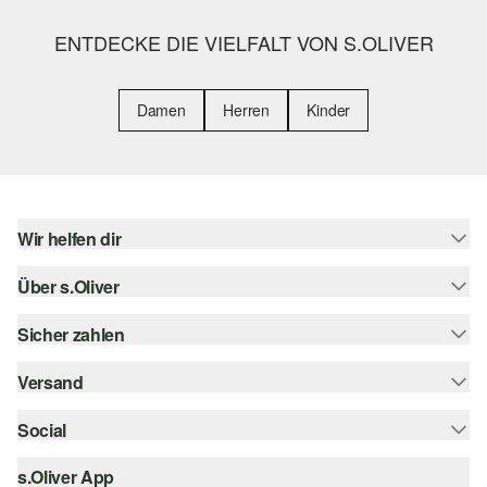
ENTDECKE DIE VIELFALT VON S.OLIVER
Damen
Herren
Kinder
Wir helfen dir
Über s.Oliver
Hilfe & FAQ
Größenberatung
Sicher zahlen
Newsletter
Rückgabe
s.Oliver Card
Versand
Rechnung
Top-Kategorien
Digitale Geschenkkarte
Kreditkarte
Social
Sendungsverfolgung
s.Oliver Group
PayPal
Post AT
s.Oliver App
instagram
Career