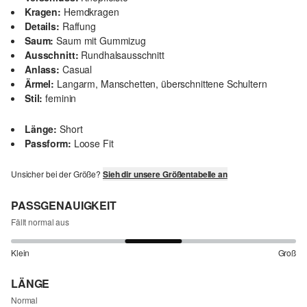
Kragen:
Hemdkragen
Details:
Raffung
Saum:
Saum mit Gummizug
Ausschnitt:
Rundhalsausschnitt
Anlass:
Casual
Ärmel:
Langarm, Manschetten, überschnittene Schultern
Stil:
feminin
Länge:
Short
Passform:
Loose Fit
Unsicher bei der Größe?
Sieh dir unsere Größentabelle an
PASSGENAUIGKEIT
Fällt normal aus
Klein
Groß
LÄNGE
Normal