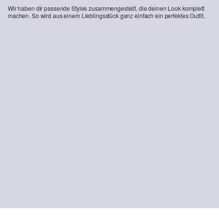
Wir haben dir passende Styles zusammengestellt, die deinen Look komplett
machen. So wird aus einem Lieblingsstück ganz einfach ein perfektes Outfit.
-41%
Jeans Catie / Mid Rise / Wide Fit
€ 34,99
€ 59,99