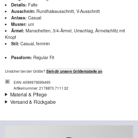
Details:
Falte
Ausschnitt:
Rundhalsausschnitt, V-Ausschnitt
Anlass:
Casual
Muster:
uni
Ärmel:
Manschetten, 3/4-Ärmel, Umschlag, Ärmelschlitz mit
Knopf
Stil:
Casual, feminin
Passform:
Regular Fit
Unsicher bei der Größe?
Sieh dir unsere Größentabelle an
EAN: 4099979399495
Artikelnummer: 2178870.7111.32
Material & Pflege
Versand & Rückgabe
Material:
Leinenmix
Versandinfortmationen
Deine Bestellung wird innerhalb von 3–5 Werktagen per Post AT
versendet. Für eine Standardlieferung betragen die Versandkosten