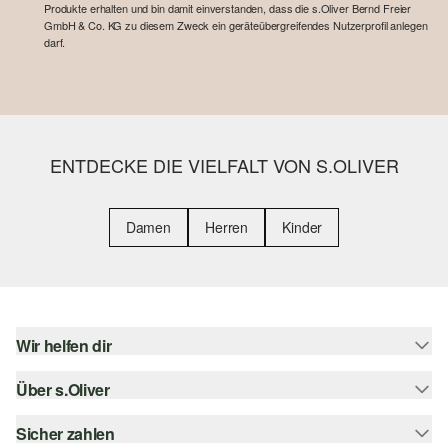
Produkte erhalten und bin damit einverstanden, dass die s.Oliver Bernd Freier
GmbH & Co. KG zu diesem Zweck ein geräteübergreifendes Nutzerprofil anlegen
darf.
ENTDECKE DIE VIELFALT VON S.OLIVER
Damen
Herren
Kinder
Wir helfen dir
Über s.Oliver
Hilfe & FAQ
Größenberatung
Sicher zahlen
Newsletter