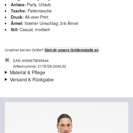
Anlass:
Party, Urlaub
Tasche:
Pattentasche
Druck:
All-over-Print
Ärmel:
fixierter Umschlag, 3/4-Ärmel
Stil:
Casual, modisch
Unsicher bei der Größe?
Sieh dir unsere Größentabelle an
EAN: 4099979595644
Artikelnummer: 2178726.04A0.32
Material & Pflege
Versand & Rückgabe
Material:
Leinenmix
Versandinfortmationen
Deine Bestellung wird innerhalb von 3–5 Werktagen per Post AT
versendet. Für eine Standardlieferung betragen die Versandkosten
3,95 €
Chlorbleiche nicht möglich
Rückgabe