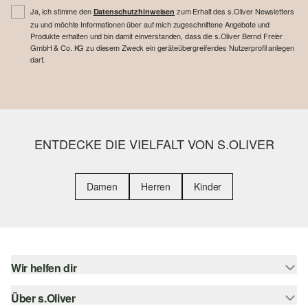
Ja, ich stimme den
zum Erhalt des s.Oliver Newsletters
Datenschutzhinweisen
zu und möchte Informationen über auf mich zugeschnittene Angebote und
Produkte erhalten und bin damit einverstanden, dass die s.Oliver Bernd Freier
GmbH & Co. KG zu diesem Zweck ein geräteübergreifendes Nutzerprofil anlegen
darf.
ENTDECKE DIE VIELFALT VON S.OLIVER
Damen
Herren
Kinder
Wir helfen dir
Über s.Oliver
Hilfe & FAQ