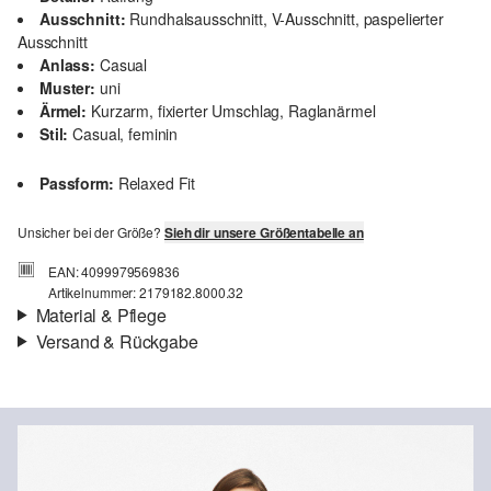
Ausschnitt:
Rundhalsausschnitt, V-Ausschnitt, paspelierter
Ausschnitt
Anlass:
Casual
Muster:
uni
Ärmel:
Kurzarm, fixierter Umschlag, Raglanärmel
Stil:
Casual, feminin
Passform:
Relaxed Fit
Unsicher bei der Größe?
Sieh dir unsere Größentabelle an
EAN: 4099979569836
Artikelnummer: 2179182.8000.32
Material & Pflege
Versand & Rückgabe
Material:
Baumwolle
Versandinfortmationen
Deine Bestellung wird innerhalb von 3–5 Werktagen per Post AT
versendet. Für eine Standardlieferung betragen die Versandkosten
3,95 €